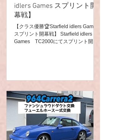
idlers Games スプリント開
YouTubeチャンネル🎬
https://youtube.com/channel/UCVNw0y
幕戦】
km_
【クラス優勝🏆Starfield idlers Games
スプリント開幕戦】 Starfield idlers
Games TC2000にてスプリント開幕
戦です✨ クラスはSuper Cup🏁
964Carrera2 リベット号参戦です🙌 水
冷CUPやturbo勢の中で空冷NAは1台
のみ❗️かっこいいですね😎✨ 予選、タ
イムは1.00.852💫良い感じです😼クラ
ス2位🤩 この季節でこのタイムだと、
真冬に期待してしまいますね✨ さて、
決勝です❗️ スタート直後に赤旗トラブ
ルがあり、決勝は4周のみとなりまし
た💦 スタートは良い感じ♬ 順位を上
げ、クラス1位でチェッカーです🏁🙌
クラス優勝おめでとう御座います🎉🥳
🎊 嬉しいですね♬とてもカッコいい走