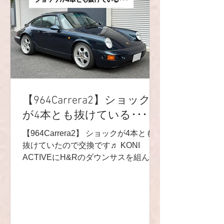
r9.racingteam.911@gmail.com
YouTubeチャンネル🎬
https://youtube.com/channel/UCVNw0y
km_OJHNJF8UOYuI-w 🕊X🕊
https://twitter.com/r9racing_japan
TEL/FAX 03-6336-0775 ●小さなメン
テナンスガレージ● 入り口にシャッタ
ーがございますので、インターホンを
【964Carrera2】ショック
鳴らし
が4本とも抜けている･･･
【964Carrera2】 ショックが4本とも
抜けていたので交換です♬ KONI
ACTIVEにH&Rのダウンサスを組んで
装着です❗️ 勿論トータルアライメント
調整もしましたよ🤩 お客様、遠方の方
なので路面凍結の問題もあり、冬の間
はお待たせしてしまいました😅💦 暖か
くなってきたので今からの季節は楽し