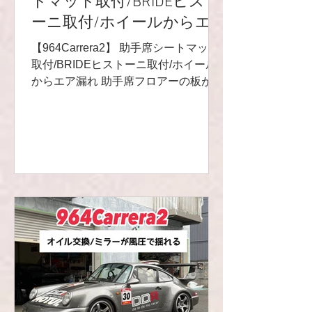
トマット取付/BRIDEヒスト
エルホース総交換&オイル漏れ修理、
ーニ取付/ホイールからエ
オイルホース交換などなどもしており
ます😸そのblogは次回にて‼️ 安心して
ア漏れ
【964Carrera2】 助手席シートマット
乗れる車になっていっております🥳 あ
取付/BRIDEヒストーニ取付/ホイール
りがとうございました💫 R9レーシン
からエア漏れ 助手席フロアーの板が無
かったので、パーツが届くのを待って
いました(^^)✨ RENNLINE製のシート
マットをお客様がお持ち込み♬ようや
く装着出来ました🙌✨ シートもBRIDE
ヒストーニをお客様がお持ち込み♬ 一
気に雰囲気が変わりました🙌 そして、
タイヤの空気がどんどん減っていく問
題💦 タイヤに問題がなく、ホイールを
点検するとエア漏れを発見💦 修理し、
無事エア漏れもなくなりました😸✨ そ
の他、作業は後ほど別のブログにて♬
ありがとうございました‼️ R9レーシン
グHP⬇︎ https://www.r9racing-jp.com/