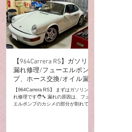
です♬ タンクはポンプへいくホースは
特にカチカチでした💦 漏れの確認も
し、無事に交換完了です‼️ これで安心
してまた楽しめますね🙌 （装着後の写
真がなくスミマセン🙏） この車両はと
ても程度が良いので、完成度が増しま
した😁✨ 964世代は年式的に、フュー
エルホースも劣化しているので💦何か
ある前に交換をオススメします💫 とは
【964Carrera RS】ガソリン
いえ、ホース全部交換するとなるとパ
漏れ修理/フューエルポン
ーツ代だけでも結構なお値段(^◇^;) 躊
プ、ホース交換/オイル漏
躇する気持ちも分からなくもないので
すが😭😭😭燃えることを考えると予
れ修理
【964Carrera RS】 まずはガソリン漏
防は大事です🌟 ホース自体ではなくカ
れ修理です🧑‍🔧 漏れの原因は、フュー
シメからの漏れも多いので要注意で
エルポンプのカシメの部分が割れてい
た事でした💦 フューエルポンプ交換🌟
また、フューエルタンク下のイン側の
ホース、リターンのホース、タンクの