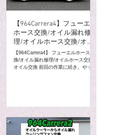
【964Carrera4】フューエル
ホース交換/オイル漏れ修
理/オイルホース交換/オイ
ル交換
【964Carrera4】 フューエルホース交
換/オイル漏れ修理/オイルホース交換/
オイル交換 前回の作業に続き、やって
いきますよ(^^) まずはフューエルホー
ス交換から♬ ガソリンタンク下2本、
ボディ下の長いホース2本（ガソリン
タンクまでのリターンホース/フューエ
ルポンプからエンジンルームまで)、エ
ンジンルームのホースと全て交換です
🙌 年式的にもカチカチなのと、ホース
が痩せてカシメから漏れる症例も多い
ので、最近交換案件がとても増えてい