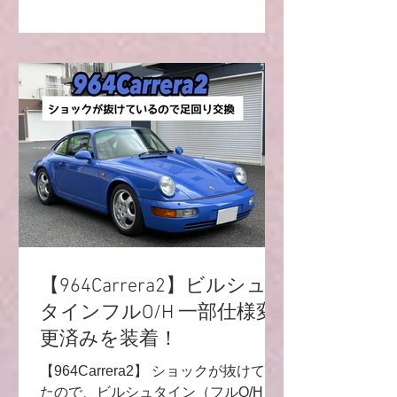
キャニスターホースも交換しました😄
オイル漏れ修理も♬ オイルタンク部
分、サーモスタットの1番奥のホース
を交換です🌟 私がちょこちょこ不在だ
った為、画像少なめです(＞人＜;) （外
したホースの写真ばかり・・・） とて
も綺麗なRS✨ 964世代はオイルライン
だけでなくフューエルラインの劣化も
かなりきているので、メンテナンスは
大事ですね💫 ありがとうございまし
た‼️ R9レーシングHP⬇︎
https://www.r9racing-jp.com/ 🔻LINE友
達追加/LINEお問い合わせ🔻
https://lin.ee/4ek3yGk 📩
【964Carrera2】ビルシュ
r9.racingteam.911@gmail.com
タインフルO/H 一部仕様変
YouTubeチャンネル🎬
更済みを装着！
https://youtube.com/channel/UCVNw0y
km_OJHNJF
【964Carrera2】 ショックが抜けてい
たので、ビルシュタイン（フルO/H 一