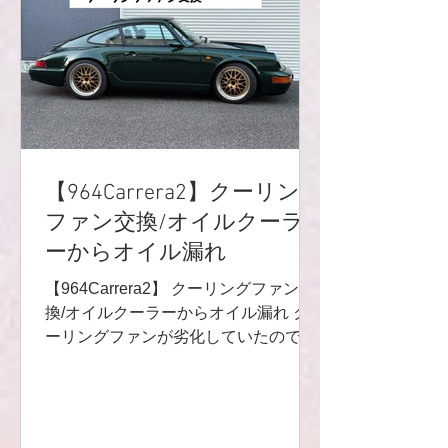
ます😸 何かあってからでは遅いガソリ
ンのラインなので、総交換すると気持
ち良いですよね🌟 アンダーカバーを外
した際に、クリップナット類が無かっ
たので新品を装着しています👍 また、
クランクケースから垂れているオイル
が気になるので点検💦 すると、オイル
漏れはエンジンルームの奥から伝って
【964Carrera2】クーリング
いました(^^) こちらもかなりあるある
ファン交換/オイルクーラ
のオイル漏れ♬ クランクケース上の位
ーからオイル漏れ
置にある、ブローバイキャップのカバ
ーと、プレッシャースイッチのOリン
【964Carrera2】 クーリングファン交
グ交換です😸 オイル漏れもなくなりス
換/オイルクーラーからオイル漏れ ク
ッキリ💓 クランクケースの合わせ目か
ーリングファンが劣化していたので交
らボトボト
換です♬ ここが綺麗だとエンジンルー
ムが一気に映えますよね🙌 クーリング
ファンにベアリングも付属しているの
でベアリングも新品に♬ ボルテージレ