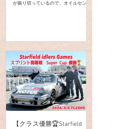
が振り切っているので、オイルセンダ
ーユニットを交換です♬ 前回、メータ
ー故障か？と思い、中古のメーターで
テストしてみたのですが、症状が変わ
らなかったので😁 964としては珍しい
故障ですが交換後、無事に油量計は正
常に戻りました🙌 ちなみに、930はセ
ンダーユニット本体よりもパッキンの
交換が多いです(^^) 純正だとコルクな
ので締め過ぎに注意ですね💦 社外品だ
とゴムのパッキンも出ています😺✨ ち
ょうど時期が来ていたので、オイルと
フィルター交換も😀 どちらもお持ち込
みです❗️ とても楽しい車です♬ ありが
とうございました🙌 R9レーシング
HP⬇︎ https://www.r9racing-jp.com/
🔻LINE友達追加/LINEお問い合わせ🔻
https://lin.ee/4ek3yGk 📩
【クラス優勝🏆Starfield
r9.racingteam.911@gmail.com