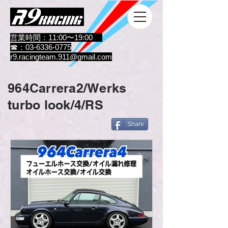
営業時間：11:00〜19:00
☎：03-6336-0775
r9.racingteam.911@gmail.com
964Carrera2/Werks
turbo look/4/RS
Share