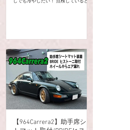
しでも冷やしたい！ 点検していると、
エンジンマウントのゴムが破れている
事が発覚💦 そのままお帰りになるのは
危ないので、パーツが入荷するまで中
古良品をレンタルです♬ 外したマウン
トは台座のゴムだけでなく、中のゴム
も緩くなっていました😭 また、マウ
ントを留めているボルトがサビでボロ
ボロになっている・・・ 画像を見て分
かる通り、ボルトが痩せています😱😱
😱 途中でボルトが折れないよう、慎重
に外しました✨ ボディ側のタップを切
り直してボルト装着です‼️ そして、今
回マウントが入荷したので交換しまし
た😸✨ RSタイプのマウントです🌟 こ
のタイプは半リジットなので、硬くも
なく柔らかくもなく人気ですよね😊💫
オイルクーラーを少しでも冷やしたい
【964Carrera2】助手席シー
ので、ダクトも製作しました🙌 フュー