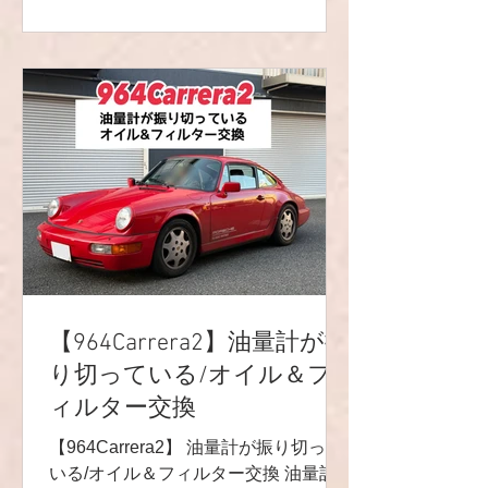
くなりますね〜‼️ お客様より、🔻 リフ
レッシュされた脚回りですが（本来は
当たり前なんでしょうが）橋や道路の
繋ぎ目を越える時の嫌な「ガタン」と
いう振動&音やガタが無くなり想像の
上をいく変化に驚いています。 とても
快適になり今まで以上にドライブが楽
しくなりそうです。 🔺 とのメッセー
ジもいただき嬉しい限りです☺️🌟 あり
がとうございました‼️ R9レーシング
HP⬇︎ https://www.r9racing-jp.com/
🔻LINE友達追加/LINEお問い合わせ🔻
https://lin.ee/4ek3yGk 📩
【964Carrera2】油量計が振
r9.racingteam.911@gmail.com
り切っている/オイル＆フ
YouTubeチャンネル🎬
https://youtube.com
ィルター交換
【964Carrera2】 油量計が振り切って
いる/オイル＆フィルター交換 油量計