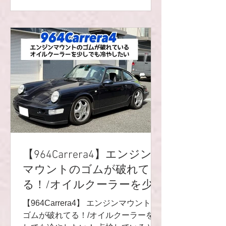
ギュレターも点検すると、画像の通り
擦り減っていたので交換しました😸✨
そして、オイルクーラー付近からオイ
ルが漏れているとの事💦 ホースかな？
と思いきや、オイルクーラー本体から
でした🥹 オイルクーラー交換もする事
に‼️ コアが割れてしまい、オイルが漏
れていました😭 油温が下がらないと
思っていたそうですが、これが原因で
すね(^◇^;) タイヤを外したついでに点
検していると、ショックのパーツ割れ
も発見😱💡これは早急に･･･次回交換
予定です😭‼️ ありがとうございました
【964Carrera4】エンジン
🌟 R9レーシングHP⬇︎
マウントのゴムが破れて
https://www.r9racing-jp.com/ 🔻LINE友
る！/オイルクーラーを少
達追加/LINEお問い合わせ🔻
https://lin.ee/4ek3yGk 📩
しでも冷やしたい！
【964Carrera4】 エンジンマウントの
r9.racingteam.911
ゴムが破れてる！/オイルクーラーを少