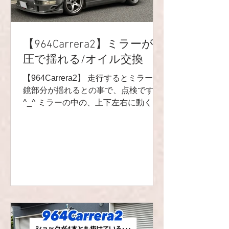
🔻LINE友達追加/LINEお問い合わせ🔻
https://lin.ee/4ek3yGk 📩
r9.racingteam.911@gmail.com
YouTubeチャンネル🎬
【964Carrera2】ミラーが風
https://youtube.com/channel/UCVNw0y
圧で揺れる/オイル交換
km_OJHNJF8UOYuI-w 🕊X🕊...
【964Carrera2】 走行するとミラーの
鏡部分が揺れるとの事で、点検です
^_^ ミラーの中の、上下左右に動く中
心部分のロッドが入る箇所が経年劣化
で緩くなってしまっていたので交換し
ました🙌 写真は外したパーツです😸
目で見ても分からないですね😭💦 ま
た、オイル交換も♬ メテオオイル
☄️R9SPです🌟 とても調子が良さそう
です😁✨ ありがとうございました‼️ R9
レーシングHP⬇︎ https://www.r9racing-
jp.com/ 🔻LINE友達追加/LINEお問い合
わせ🔻 https://lin.ee/4ek3yGk 📩