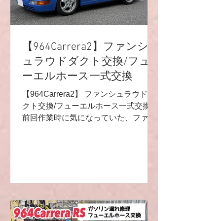
りでした😁‼️ 今後もとても楽しみです
🌟 お疲れ様でした🤩 そして、応援&サ
ポートの方々、ありがとうございまし
【964Carrera2】ファンシ
た🏁🏁🏁 空冷NAの夢の詰まった車両
です💓 （個人的にとても好きなんです
ュラウドダクト交換/フュ
😁✨） R9レーシングHP⬇︎
ーエルホース一式交換
https://www.r9racing-jp.com
【964Carrera2】 ファンシュラウドダ
クト交換/フューエルホース一式交換
前回作業時に気になっていた、ファン
シュラウドダクトの割れ💦 交換履歴の
無い車両は是非確認してみてください
♬割れている率が高いです👀 無事に交
換完了です🌟 そして、メインの作業💫
フューエルホース交換です‼️ ガソリン
タンクからエンジンルームへいく長い
ホース、フューエルポンプまでのホー
ス、エンジンルームのリターンホース