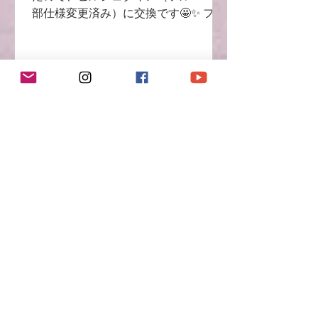
部仕様変更済み）に交換です🤩✨ フロ
ント作業↓ リア作業↓ 外したショック
はバンプラバーも無くなっており、完
全にショックが抜けていました😅 これ
で乗り心地がかなり変わりますね🙌 ま
た、ハブキャリアのメクラキャップが
無かったので装着です❗️ ゴミが入ると
スピードセンサーやABSセンサーに不
具合が出ます💦 こちら、熱膨張で蓋が
外れるケースが多いので、外れないよ
うに対策をしてから装着しました♬ 気
になっていたオイルラインの滲みは、
ホースバンドが少し緩かったので軽く
締め直しました😺 バンドが緩んでいる
＝ゴムが痩せているということなの
で、次回オイル交換時までにとりあえ
ず様子見です💫 この車両は他にも作業
があるのでブログは続きます🌟お楽し
【964Carrera2】車が傾いて