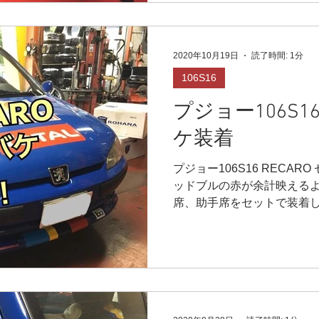
2020年10月19日
読了時間: 1分
106S16
プジョー106S16
ケ装着
プジョー106S16 RECAR
ッドブルの赤が余計映える
席、助手席をセットで装着し
す‼️ 座り心地、肌触りも最高
ホールド感がバッチ