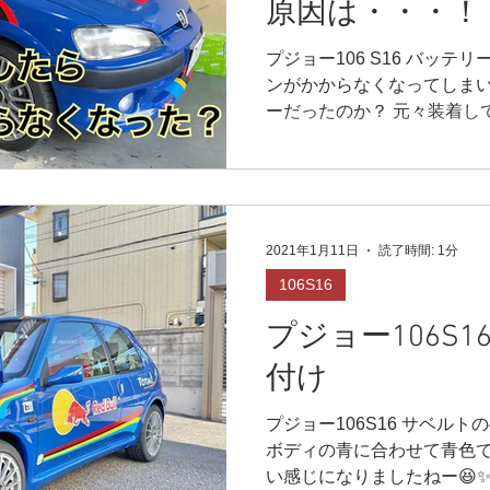
原因は・・・！
プジョー106 S16 バッ
ンがかからなくなってしまい
ーだったのか？ 元々装着し
し、再び装着。 しかし、エ
応、購入したバッテリーを
し‼️...
2021年1月11日
読了時間: 1分
106S16
プジョー106S
付け
プジョー106S16 サベル
ボディの青に合わせて青色です
い感じになりましたねー😆✨ 