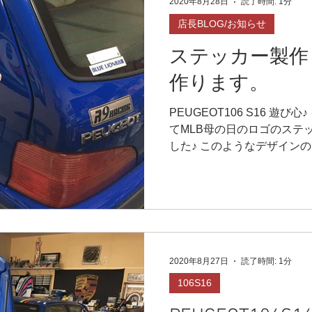
2020年8月28日
読了時間: 1分
店長BLOG/お知らせ
ステッカー製作
作ります。
PEUGEOT106 S16 遊び
てMLB母の日のロゴのステ
した♪ このようなデザイン
ます(^^) ご自分のペット
可愛いかもしれません(^^)✨
2020年8月27日
読了時間: 1分
106S16