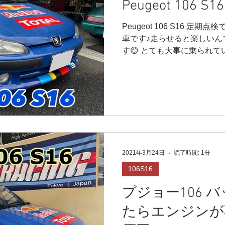
Peugeot 106 
Peugeot 106 S16 定
車です♪走らせると楽しいん
す😊 とても大事に乗られて
ませんでした✨ どんどん乗っ
待ちしています♪...
2021年3月24日
読了時間: 1分
106S16
プジョー106 
たらエンジンが