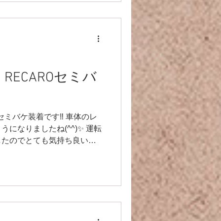
 RECAROセミバ
O セミバケ装着です‼️ 車体のレ
ようになりましたね(^^)✨ 運転
たのでとても気持ち良いで
です♪ 純正シートと比べて、