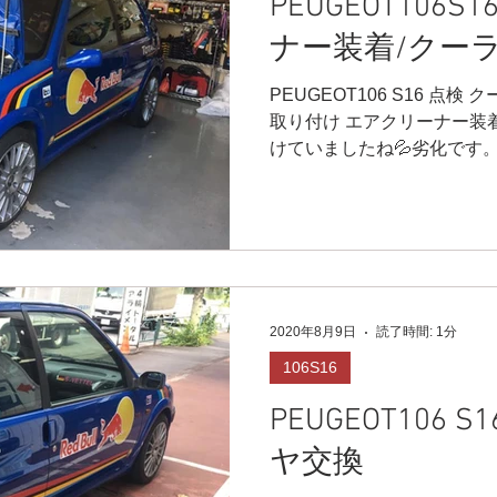
PEUGEOT106
ナー装着/クー
PEUGEOT106 S16 点
取り付け エアクリーナー装着
けていましたね💦劣化です
ように、ステイも加工し製作
換しました♪
2020年8月9日
読了時間: 1分
106S16
PEUGEOT106 
ヤ交換