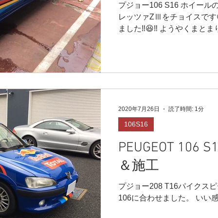
プジョー106 S16 ホイー
レッツァZⅢをチョイスです😆
ました‼️😆‼️ ようやくまと
いません。
2020年7月26日
読了時間: 1分
106S16
PEUGEOT 106
＆施工
プジョー208 T16パイク
106に合わせました。 いい