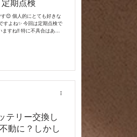
S16 定期点検
期点検です😊 個人的にとても好きな
ですよね✨ 今回は定期点検で
いますね‼️ 特に不具合はあり
てあげて下さいね🙌 またお
バッテリー交換し
不動に？しかし