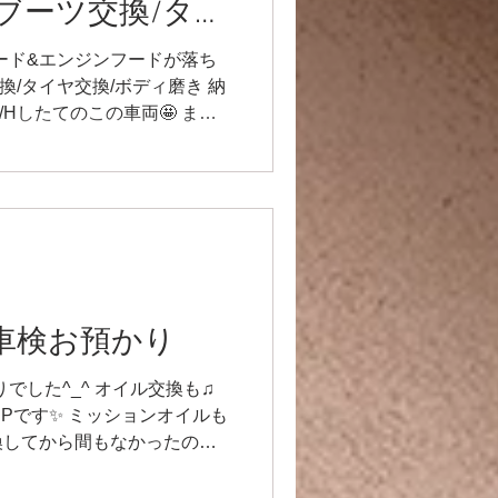
ャブーツ交換/タイ
磨き
ンクフード&エンジンフードが落ち
換/タイヤ交換/ボディ磨き 納
/Hしたてのこの車両🤩 ま
ジンフードが下がってくるの
ジンフードがホエール🐳タイ
ので、ダンパー2本がけです
キバキだったので交換♫ タイヤ
色褪せていたので（iPhone
難点‼️）磨きに出すと、ピカ
なりますよね😸✨ まだまだ
logはここまで✨ オーナー様
a】車検お預かり
車♡）930Carreraのまた違
ていただきましょう🌟 あり
預かりでした^_^ オイル交換も♫
メカニックは毎日作業してます
SPです✨ ミッションオイルも
れてます🙏皆様こ心配ありが
換してから間もなかったので
てきました‼️） R9レーシン
クラッチオイルも交換😸 ス
点検していると、ガソリンのホ