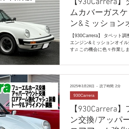
【930Carrer
ムカバーガスケ
ン&ミッション
【930Carrera】 タペッ
エンジン&ミッションオイル
す♫ この機会に色々作業しま
音が気になったのでタペット
ーのガスケット交換も⭐️...
2025年3月28日
読了時間: 2分
930Carrera
【930Carre
ン交換/アッパ