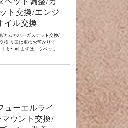
a】タペット調整/カ
ット交換/エンジ
オイル交換
ト調整/カムカバーガスケット交換/
交換 今回は車検お預かりで
すよ〜🙌 まずは、タペット
調整^_^ 必然的に、カムカバ
ra】フューエルライ
ーマウント交換/