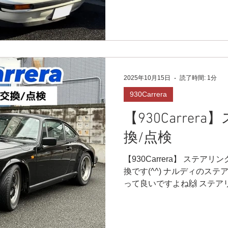
ースがバンドで留められてい
メできちんと装着するとこ
⚠️ 次回交換予定です🙌✨ あ
ーシングHP⬇︎ https://www.r9r
https://youtube.com/cha
uI-w 🔻LINE友達追加/LIN
2025年10月15日
読了時間: 1分
https://lin.ee/4ek3yGk 📩r9.
930Carrera
X🕊 https://twitter.com/r9ra
0775 ●小さなメンテナンス
【930Carre
換/点検
【930Carrera】 ステア
換です(^^) ナルディのス
って良いですよね🙌 ステ
ように確認し、オーナー様お
でしたが、無事に装着完了で
の緩みも直しました(^^) 