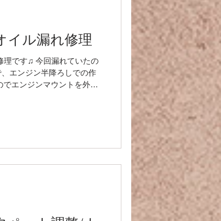
ra】オイル漏れ修理
漏れ修理です♫ 今回漏れていたの
で、エンジン半降ろしでの作
なのでエンジンマウントを外し
く外れない･･･ なんか噛み込
、エンジンハンガーが裂け...