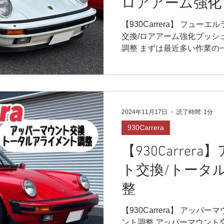
ロアアーム強化
ータルアライメ
【930Carrera】 フュー
交換/ロアアーム強化ブッシ
調整 まずは最近多い作業の
換です✨ 過去に一度も交換
検･･･いや、要交換案件です‼️.
2024年11月17日
読了時間: 1分
930Carrera
【930Carre
ト交換/トータ
整
【930Carrera】 アッパ
ント調整 アッパーマウント