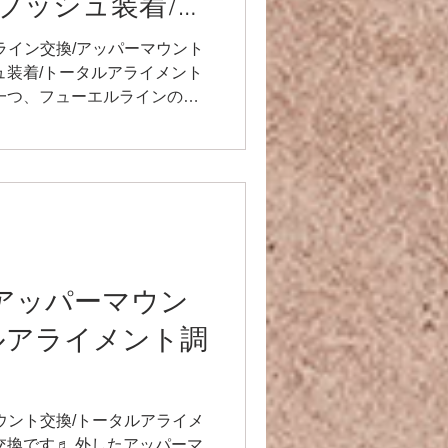
ブッシュ装着/ト
ント調整
エルライン交換/アッパーマウント
ュ装着/トータルアライメント
一つ、フューエルラインの交
した事のない車両は、要点
..
ra】アッパーマウン
ルアライメント調
ーマウント交換/トータルアライメ
交換です♬ 外したアッパーマ