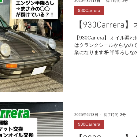
2025年8月17日
読了時間: 2分
930Carrera
【930Carre
【930Carrera】 オイル
はクランクシールからなの
業になります🤩 半降ろし
ていくのですが、片側がうま
んでいるのか？？と思いきや
2025年6月3日
読了時間: 2分
930Carrera