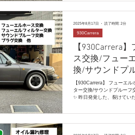
したね♫ 本日はあいにくの雨
でください😁‼️ ありがとう
HP⬇︎ https://www.r9racing-j
2025年8月17日
読了時間: 2分
https://youtube.com/cha
uI-w 🔻LINE友達追加/LIN
930Carrera
https://lin.ee/4ek3yGk 📩r9.
【930Carre
X🕊 https://twitter.com/r9ra
0775 ●小さなメンテナンス
ス交換/フュー
換/サウンドプ
グ交換 他
【930Carrera】 フュー
ター交換/サウンドプルーフ
✨ 昨日発覚した、裂けてい
古良品があったので装着です
降ろしの状態の方がやりやすいの