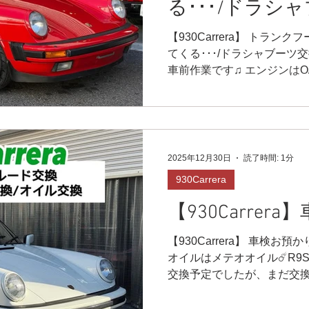
る･･･/ドラシ
ヤ交換/ボディ
【930Carrera】 トラ
てくる･･･/ドラシャブーツ交
車前作業です♫ エンジンはO
ず、トランクフードとエン
でダンパー交換です✨ エン
プ（カレラウイング）で重い
😁🌟 ドラシャブーツもバ
も同じくです🙌 ボディも白く
2025年12月30日
読了時間: 1分
だと綺麗に写ってしまうのが
930Carrera
ピカに✨ 赤系は本当に綺麗に
作業はありますが😸まずはb
【930Carrer
実は930turbo乗りなので（増
う乗り心地にやみつきになっ
【930Carrera】 車検お
がとうございました‼️ （
オイルはメテオオイル☄️R9
が、私が術後でblog更新遅
交換予定でしたが、まだ交
とうございます🤩結構回復し
次回に♫ ブレーキフルード、
グHP⬇︎ https://www.r9racin
ッキリリフレッシュです❗️ 