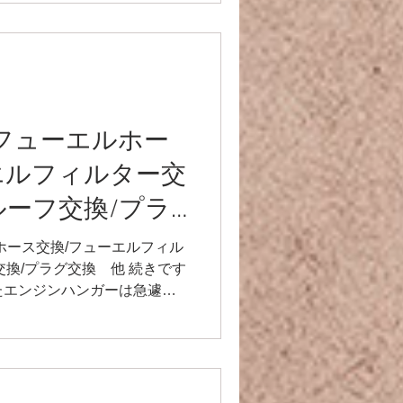
でしたが💦 どんどん楽しん
ございました✨ R9レーシング
p.com/ YouTube
nnel/UCVNw0ykm_OJHNJF8UOY
Eお問い合わせ🔻
racingteam.911@gmail.com 🕊️
ra】フューエルホー
cing_japan TEL/FAX 03-6336-
ガレージ●
エルフィルター交
ルーフ交換/プラ
エルホース交換/フューエルフィル
交換/プラグ交換 他 続きです
たエンジンハンガーは急遽中
♫ その前に、エンジンが半
で^ ^...