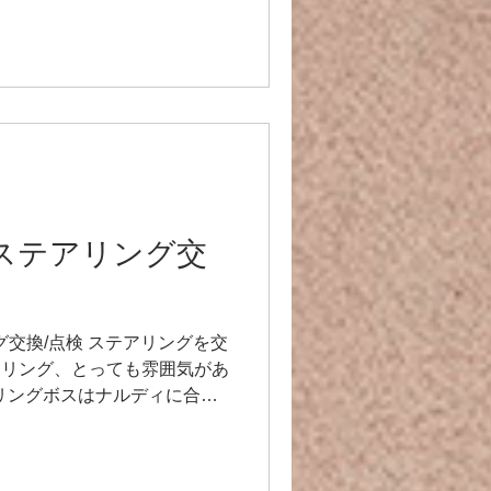
ることが発覚💦 ここはカシ
ろなので、このままでは危険
りがとうございました❗️ R9レ
acing-jp.com/ YouTube
nnel/UCVNw0ykm_OJHNJF8UOY
Eお問い合わせ🔻
racingteam.911@gmail.com 🕊️
cing_japan TEL/FAX 03-6336-
ガレー
ra】ステアリング交
リング交換/点検 ステアリングを交
テアリング、とっても雰囲気があ
アリングボスはナルディに合う
持ち込み♫ 少し加工が必要
す‼️ その他点検もし、ベルト
空冷が楽しめる季節になってきま