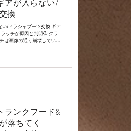
a】ギアが入らない/
交換
入らない/ドラシャブーツ交換 ギア
ラッチが原因と判明💦 クラ
ラッチは画像の通り崩壊していま
時のままのクラッチです❗️ リン
、ピニオンギアを痛める要因
しました😸 レリーズフォー
で、交換です🌟 現在出てい
が違うので、ミッションケー
した♫ また、ドラシャブー
交換しました✨ また気持ち
 ありがとうございました🌟
r9racing-jp.com/ YouTube
ra】トランクフード&
nnel/UCVNw0ykm_OJHNJF8UOY
Eお問い合わせ🔻
が落ちてく
racingteam.911@gmail.c