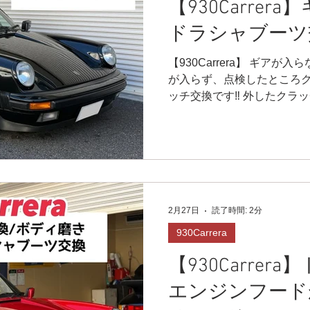
【930Carrer
ドラシャブーツ
【930Carrera】 ギアが
が入らず、点検したところク
ッチ交換です‼️ 外したク
した(^◇^;)おそらく新車当
グギアが異常摩耗して削れ
になるのでリングギア交換も
ク部分も当時のままだったの
るパーツはシャフトの形状
ス側の穴を加工して交換しま
2月27日
読了時間: 2分
ツもパックリ破れていたので
よくドライブが出来ますね🙌
930Carrera
R9レーシングHP⬇︎ https://www.
【930Carre
https://youtube.com/cha
uI-w 🔻LINE友達追加/LIN
エンジンフード
https://lin.ee/4ek3yGk 📩r9.