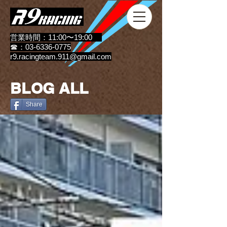
営業時間：11:00〜19:00
☎：03-6336-0775
r9.racingteam.911@gmail.com
BLOG ALL
Share