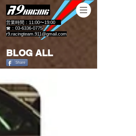
営業時間：11:00〜19:00
☎：03-6336-0775
r9.racingteam.911@gmail.com
BLOG ALL
Share