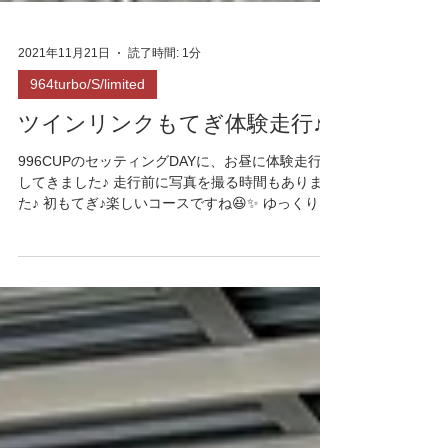
2021年11月21日
読了時間: 1分
964turbo/S/limited
ツインリンクもてぎ体験走行♪
996CUPのセッティングDAYに、お昼に体験走行も
してきました♪ 走行前に写真を撮る時間もありまし
た♪ 初もてぎ♪楽しいコースですね😆✨ ゆっくりカ
ルガモ走行です🦆🦆🦆🦆 今度はライセンスを取得
しに来たいと思います✨ たのしー‼️ R9レーシング
HP⬇︎...