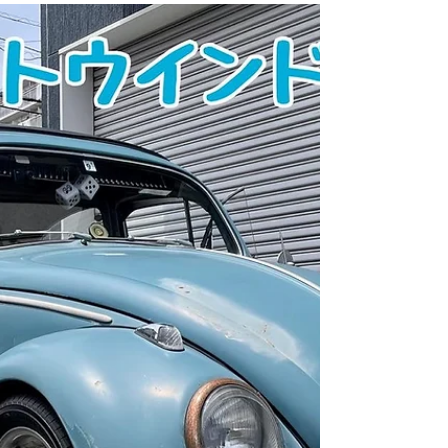
VW オイル交換
VW Beetle オイル交換です✨ メテオオイル 鉱物油
20W50です😊 いつ見ても綺麗な空冷ビートルです
✨ とても調子が良さそうです‼️ ありがとうござい
ました✨ R9レーシングHP⬇︎ https://www.r9racing-
jp.com/...