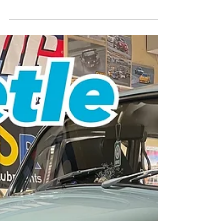
チ調整
【VW Beetle 58y】 エンジンルーム以外からの異
音点検/クラッチ調整のご依頼です。 異音はエンジ
ンフードからでした💦少し調整です。 キルスイッ
チも劣化していたので交換☺️✨ また、クラッチが
切り切らないとの事なので調整しました‼️...