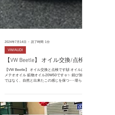
2024年7月14日
読了時間: 1分
VW/AUDI
【VW Beetle】 オイル交換/点検
【VW Beetle】 オイル交換と点検です🙌 オイルは
メテオオイル 鉱物オイル20W50です☺️✨ 錆び加工
ではなく、自然と出来たこの感じを保つ･･･堪らな
いですよね♫ 細部までの拘りを感じます‼️ その他各
所点検もしました🔧 キャブの調子が抜群ですね
😄...