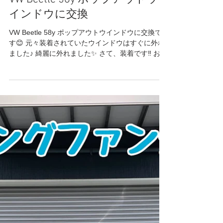
2022年6月14日
読了時間: 1分
空冷Beetle
VW Beetle 58y ポップアウトウ
インドウに交換
VW Beetle 58y ポップアウトウインドウに交換で
す😊 元々装着されていたウインドウはすぐに外れ
ました♪ 綺麗に外れました✨ さて、装着です‼️ お持
ち込みパーツです✨ 開け閉め出来るのは良いです
よね〜✨ ウインドウラッチのカシメネジが少し弱
いので後日交換です😊...