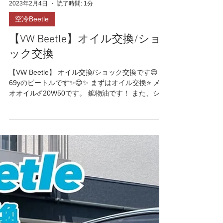
2023年2月4日
読了時間: 1分
空冷Beetle
【VW Beetle】オイル交換/ショ
ック交換
【VW Beetle】 オイル交換/ショック交換です😊
69yのビートルです✨😊✨ まずはオイル交換⭐️ メテ
オオイル☄️20W50です。 鉱物油です！ また、ショ
ックがへたっていたので交換です✨1台分、パーツ
お持ち込みです😊 実は、去年の作業になります😅
💦...