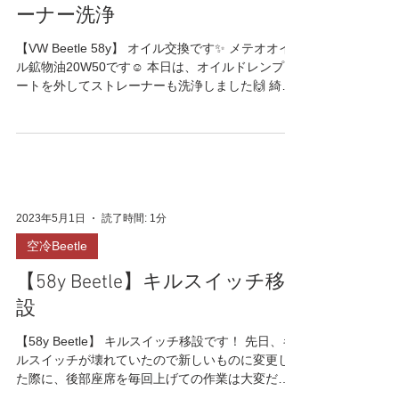
【VW Beetle 58y】オイル交換/
オイルドレンプレート&ストレ
ーナー洗浄
【VW Beetle 58y】 オイル交換です✨ メテオオイ
ル鉱物油20W50です☺️ 本日は、オイルドレンプレ
ートを外してストレーナーも洗浄しました🙌 綺麗
になりましたね😆✨ とても調子が良さそうです‼️エ
ンジンの音が綺麗です😄 ありがとうございました
🙌...
2023年5月1日
読了時間: 1分
空冷Beetle
【58y Beetle】キルスイッチ移
設