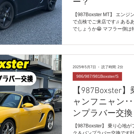
ー？
【987Boxster MT】 
で点検でご来店です♫ ある
でしょうか😁 マフラー側
んですよね😭💦 しかし･･
筒全てにエラーが💦...
2025年5月7日
読了時間: 2分
986/987/981Boxster/S
【987Boxst
ャンフニャン･
ンプラバー交換
【987Boxster】 乗り心
ク＆バンプラバー交換です🙌