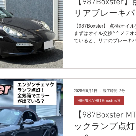
【987Boxste
リアブレーキパ
【987Boxster】 点検/
まずはオイル交換^ ^ メテオオ
ていると、リアのブレーキ
で💦 パッド交換も✨ 純正同
した🤩...
2025年6月1日
読了時間: 2分
986/987/981Boxster/S
【987Boxste
ックランプ点灯