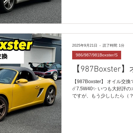
いですか👀💦 987ある
リス漏れです😅 ブーツ自
当時のブーツに合わせて留
ってしまい💦少しずつ漏れて
りのお掃除+バンドの締め直
車検のタイミングでする作業
2025年9月21日
読了時間: 1分
車ですね🙌 オープンカー
た❗️ ドライブ楽しんで下さい
986/987/981Boxster/S
R9レーシングHP⬇︎ https://www.
【987Boxste
YouTubeチャンネル
https://youtube.com/cha
【987Boxster】 オイル
uI-w 📩r9.racingteam.911
☄️7.5W40✨ いつも大好評
加/LINEお問い合わせ🔻 https:/
ですが、もう少ししたら（
が来ますね🌟 黄色はどこ
😁 とても楽しい車です‼️...