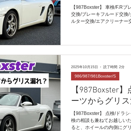
汚れてはいましたがオイリー
換/エアコンフ
【987Boxster】 車検/F
フューエルキャップも劣化し
交換/ブレーキフルード交換
アクリーナー交
ルター交換/エアクリーナー
ル、フィルター
ター、ミッションオイル/フ
車検だったので色々作業があり
イル/フューエ
ト&リアのブレーキパッド
点検していると、バンプラ
覚😅 バンプラバーも交換し
交換(^^) 純正のフルードです
2025年10月15日
読了時間: 2分
イル メテオオイル☄️7.5W
986/987/981Boxster/S
イル☄️75W90 です⭐️ フ
クリーナーやエアコンフィル
【987Boxste
ルターはあまり交換してい
換履歴を確認すると良いと思い
ーツからグリス
ナーを外すとオイリーな車
汚れてはいましたがオイリー
【987Boxster】 点検/
フューエルキャップも劣化し
検の相談も兼ねてお越しいた
ると、ホイールの内側にグ