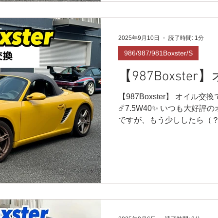
2025年9月10日
読了時間: 1分
986/987/981Boxster/S
【987Boxste
【987Boxster】 オイル
☄️7.5W40✨ いつも大好評
ですが、もう少ししたら（
が来ますね🌟 黄色はどこ
😁 とても楽しい車です‼️...