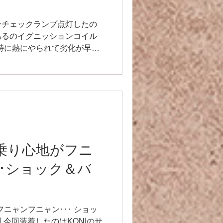
エンジンチェックランプ点灯したの
あるのイグニッションコイル
は特に熱にやられて劣化が早い
･診断機で見てみると、1〜6気
er】乗り心地がフニ
･･ショック＆バ
地がフニャンフニャン･･･ ショッ
 今回装着したのはKONIのサ