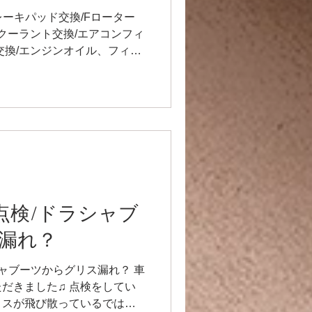
ではありませんでした☺️✨
ィルター交換/エ
.Rブレーキパッド交換/Fローター
ていたので交換です😺 ク
/クーラント交換/エアコンフィ
換/エンジンオイ
交換/エンジンオイル、フィル
、ミッションオ
ューエルキャップ交換 今回は
ました(^^) まずは、フロン
ルキャップ交換
とフロントローター交換です！
バーが崩壊していることが発
ました⭐️ ブレーキフルードも
❗️ オイル交換も♫ エンジンオ
40 ミッションオイル メテオオ
ィルターも交換しましたよ🙌 エア
ターも交換😺 エアコンフィ
r】点検/ドラシャブ
ない車両が多いので、一度交
ます🙆 987はエアクリー
漏れ？
両が多いですが、この車両は
ではありませんでした☺️✨
ドラシャブーツからグリス漏れ？ 車
ていたので交換です😺 ク
だきました♫ 点検をしてい
リスが飛び散っているではな