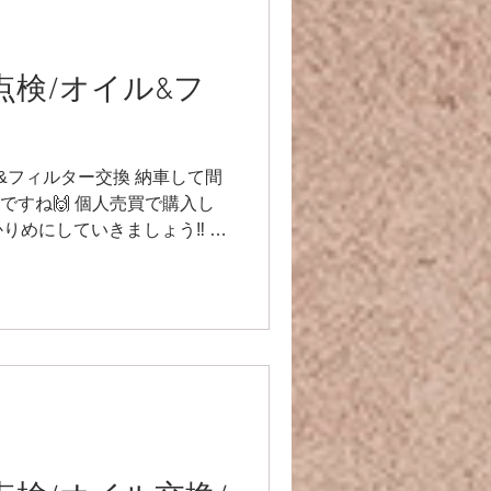
r】点検/オイル&フ
オイル&フィルター交換 納車して間
ですね🙌 個人売買で購入し
りめにしていきましょう‼️ ま
です(^^) エンジンオイル