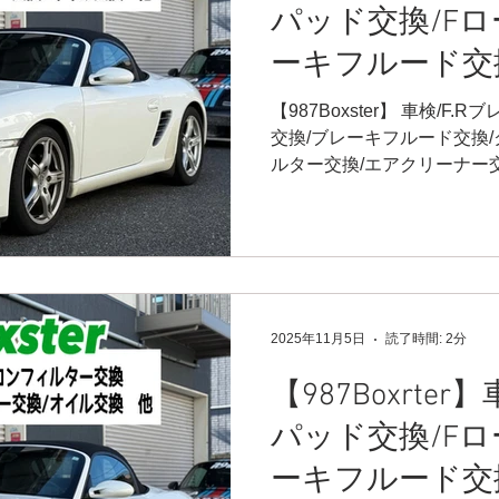
パッド交換/Fロ
ーキフルード交
換/エアコンフ
【987Boxster】 車検/F
交換/ブレーキフルード交換
アクリーナー交
ルター交換/エアクリーナー
ル、フィルター
ター、ミッションオイル/フ
車検だったので色々作業があり
イル/フューエ
ト&リアのブレーキパッド
点検していると、バンプラ
覚😅 バンプラバーも交換し
交換(^^) 純正のフルードです
2025年11月5日
読了時間: 2分
イル メテオオイル☄️7.5W
イル☄️75W90 です⭐️ フ
【987Boxrter
クリーナーやエアコンフィル
パッド交換/Fロ
ルターはあまり交換してい
換履歴を確認すると良いと思い
ーキフルード交
ナーを外すとオイリーな車