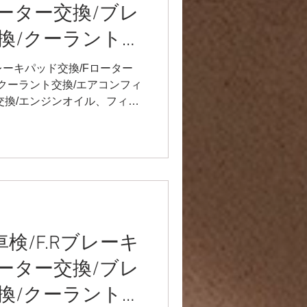
ーター交換/ブレ
換/クーラント交
ィルター交換/エ
.Rブレーキパッド交換/Fローター
/クーラント交換/エアコンフィ
換/エンジンオイ
交換/エンジンオイル、フィル
、ミッションオ
ューエルキャップ交換 今回は
ました(^^) まずは、フロン
ルキャップ交換
とフロントローター交換です！
バーが崩壊していることが発
ました⭐️ ブレーキフルードも
❗️ オイル交換も♫ エンジンオ
40 ミッションオイル メテオオ
ィルターも交換しましたよ🙌 エア
】車検/F.Rブレーキ
ターも交換😺 エアコンフィ
ーター交換/ブレ
ない車両が多いので、一度交
ます🙆 987はエアクリー
換/クーラント交
両が多いですが、この車両は