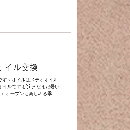
あるの、ドラシャブーツからのグ
体が痩せてしまっているので、
まっていたバンドでは緩くな
来てしまうんですよね😭 周
しです😁✨ その他点検もし、
の確認も♫ 987、とても良い
が楽しい季節にもなって来まし
⭐️ ありがとうございました🙌
r9racing-jp.com/ 🎬
r】オイル交換
nnel/UCVNw0ykm_OJHNJF8UOY
交換です♫ オイルはメテオオイル
@gmail.com 🔻LINE友達追
のオイルですよ🙌 まだまだ暑い
/l
？）オープンも楽しめる季節
にいても映えるので良いですね