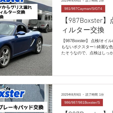
2025年9月6日
読了時間: 2分
981/987Cayman/S/GT4
【987Boxste
ィルター交換
【987Boxster】 点検/
もないボクスター✨綺麗な色
たそうなので、点検はしっか
ずは、オイルとフィルター交換
メテオオイル☄️7.5W40...
2025年8月9日
読了時間: 1分
986/987/981Boxster/S