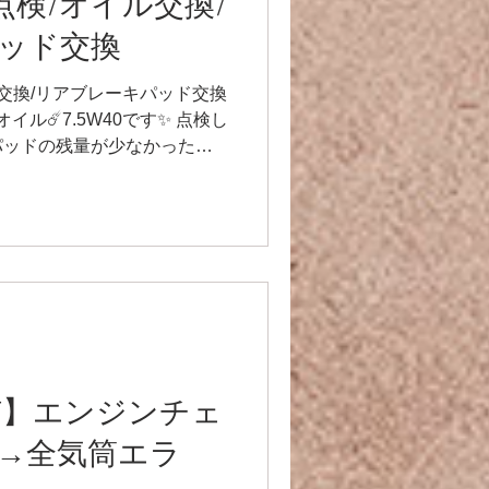
r】点検/オイル交換/
ッド交換
オイル交換/リアブレーキパッド交換
イル☄️7.5W40です✨ 点検し
パッドの残量が少なかったの
等品です🙌 その他点検もしま
r MT】エンジンチェ
→全気筒エラ