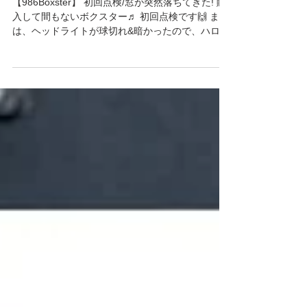
然落ちてきた!
【986Boxster】 初回点検/窓が突然落ちてきた! 購
入して間もないボクスター♬ 初回点検です🙌 まず
は、ヘッドライトが球切れ&暗かったので、ハロゲ
ンH7（少し明るめ）に交換です😸 そこでなん
と・・・ヘッドライト球を買いにいく道中、いき
なり助手席の窓がガコッと落ちかけたそう💦 ウィ
ンドウレギュレーターは納車前に交換してもらっ
たそうなので、社外品が壊れたのかな？と予想し
ていたのですが・・・ （⚠️粗悪品は1ヶ月せずに壊
れます） なんと、窓を挟み込むゴム部分がくちゃ
くちゃになっていてガラスが外れてしまっていた&
ボルトが２箇所全く留まっていなかったというこ
とが原因でした💦 この、ゴム部分が結構大事なパ
ーツです(^^)加減も大事です🌟 （作業が早くて写
真を撮る隙がありませんでしたっ😭） 動作確認も
し、完了✅ パーツ不良で無くて良かったですね😸
✨ その他点検もし、今後のメンテナンス予定も😁
✨ これからが楽しみですね‼️ ありがとうございま
した🙌 R9レーシングHP⬇︎ https://www.r9racing-
jp.com/ You