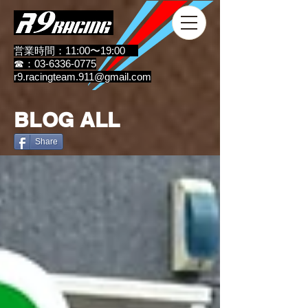
営業時間：11:00〜19:00
☎：03-6336-0775
r9.racingteam.911@gmail.com
BLOG ALL
Share