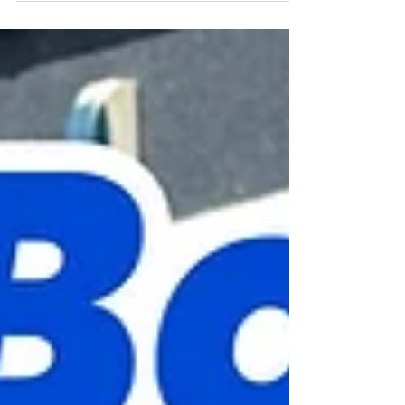
込みも歓迎しております！ 是非是非ご相談くださ
いませ🌟 ありがとうございました‼️ R9レーシング
HP⬇︎ https://www.r9racing-jp.com/ YouTubeチャン
ネル⬇︎
https://youtube.com/channel/UCVNw0ykm_OJHNJ
F8UOYuI-w 🔻LINE友達追加/LINEお問い合わせ🔻
https://lin.ee/4ek3yGk 🕊Twitter🕊
https://twitter.com/r9racing_japan TEL/FAX 03-
6336-0775 📩r9.racingteam.911@gmail.com ●小
さなメンテナンスガレージ● 入り口にシャッターが
ございますので、インターホンを鳴らしていただ
くか、お声がけお願いします。 シャッターが閉ま
っていたり不在の場合もございますので、事前(当
日可)にお電話またはメールにてご連絡下さるとス
ムーズです。 #ポルシェ