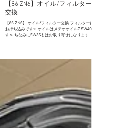
2023年4月1日
読了時間: 1分
Yaris/FT86
【86 ZN6】オイル/フィルター
交換
【86 ZN6】 オイル/フィルター交換 フィルターは
お持ち込みです✨ オイルはメテオオイル7.5W40で
す☺️ ちなみに5W35もはお取り寄せになります♬
ありがとうございました🙌 作業日:2023/4/1 R9レ
ーシングHP⬇︎...