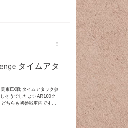
Wレーシング走行はまだ2度目
！...
hallenge タイムアタ
関東EX戦 タイムアタック参
しそうでしたよ✨ AR100ク
 どちらも初参戦車両です😆‼️
😁 それとももう少しこのまま
す⤴️ お