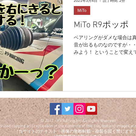
2021年3月4日
読了時間: 2分
MiTo
MiTo R9ポッ
ベアリングがダメな場合は
音が出るものなのですが・・
みよう！ ということで変え
ベアリングの中を見てみると
音の原因はここでした‼️ え
つけ過ぎたか
© 2017 - R9 Racing.Inc All Rights Rserved
ized copying and replication of the contents of this site, text and images are 
（当サイトのテキスト・画像の無断転載・複製を固く禁じます