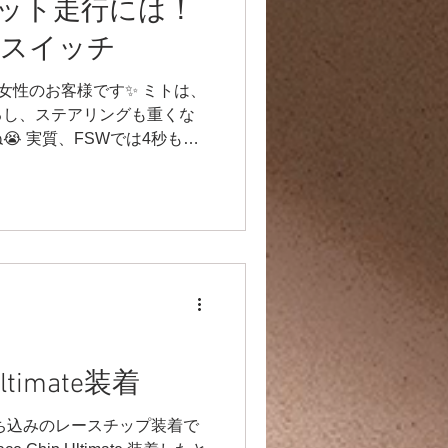
サーキット走行には！
FFスイッチ
走る女性のお客様です✨ ミトは、
るし、ステアリングも重くな
 実質、FSWでは4秒も変
FFにするとDモードに入らな
すが、大きなサーキットでは
 Ultimate装着
ち込みのレースチップ装着で