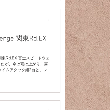
llenge 関東Rd.EX
東Rd.EX 富士スピードウェ
したが、今は雨は上がり、霧
タイムアタック組2台と、レー
、頑張っていきますよ〜⤴️