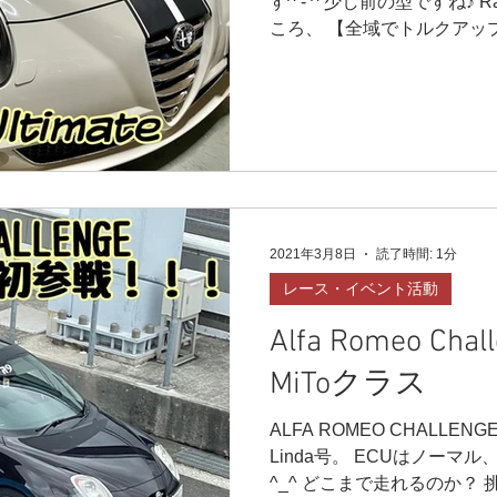
す^ - ^ 少し前の型ですね♪ Rac
ころ、 【全域でトルクアッ
速！】 との事ですよ😁 あ
2021年3月8日
読了時間: 1分
レース・イベント活動
Alfa Romeo Cha
MiToクラス
ALFA ROMEO CHALLE
Linda号。 ECUはノー
^_^ どこまで走れるのか？