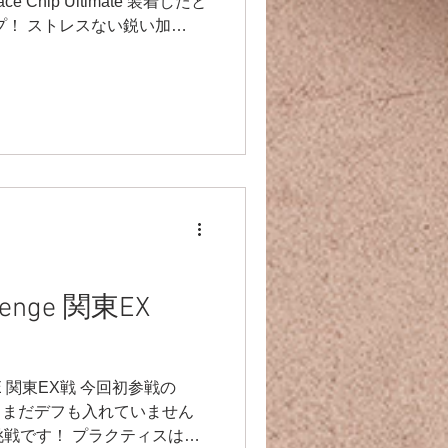
e Chip Ultimate 装着したと
プ！ ストレスない鋭い加
りがとうございました🤲
llenge 関東EX
NGE 関東EX戦 今回初参戦の
マル、まだデフも入れていません
 挑戦です！ プラクティスは霧