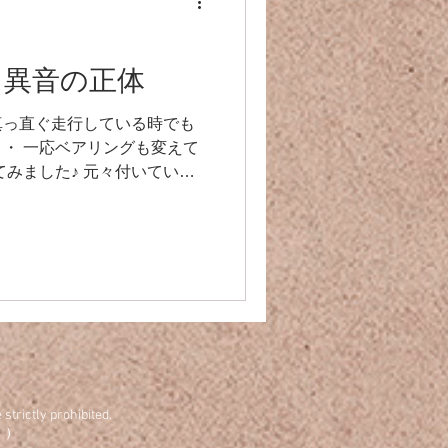
ポ 異音の正体
真っ直ぐ走行している時でも
・ 一応ベアリングも変えて
てみました♪ 元々付いていた
、ゴリゴリと削れた跡が😅
ぐれていますね😅 キャンバー
strictly prohibited.
。）