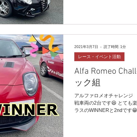
雨から始まりました。 FS
なので、感覚を覚えます。 予選
2021年3月7日
読了時間: 1分
レース・イベント活動
Alfa Romeo C
ック組
アルファロメオチャレンジ 
戦車両の2台です😆 とても楽
ラスのWINNERと2ndです
今後はレースクラス参戦か❓
頑張っちゃう⁉️ とても楽しみで