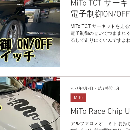
MiTo TCT 
電子制御ON/O
MiTo TCT サーキットを
電子制御のせいでつままれ
るしで走りにくいんですよね
わりました。 電子制御をO
くなるので、そこは好みで
必...
2021年3月9日
読了時間: 1分
MiTo
MiTo Race Chip
アルファロメオ ミト お持