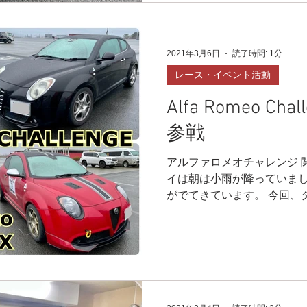
2021年3月6日
読了時間: 1分
レース・イベント活動
Alfa Romeo Cha
参戦
アルファロメオチャレンジ 関
イは朝は小雨が降っていま
がでてきています。 今回、
ス組2台‼️ ドキドキの初参戦