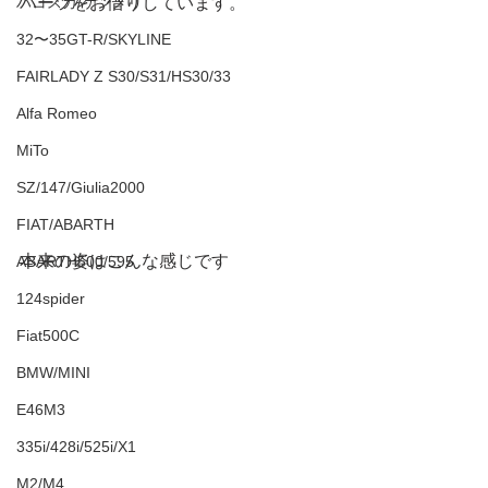
パーツをお借りしています。
ハコスカ/ケンメリ
32〜35GT-R/SKYLINE
FAIRLADY Z S30/S31/HS30/33
Alfa Romeo
MiTo
SZ/147/Giulia2000
FIAT/ABARTH
本来の姿はこんな感じです
ABARTH500/595
124spider
Fiat500C
BMW/MINI
E46M3
335i/428i/525i/X1
M2/M4