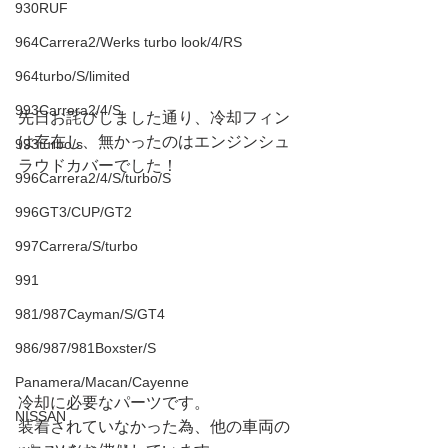
930RUF
964Carrera2/Werks turbo look/4/RS
964turbo/S/limited
993Carrera2/4/S
先日お詫びしました通り、冷却フィン
は存在し、無かったのはエンジンシュ
993turbo/s
ラウドカバーでした！
996Carrera2/4/S/turbo/S
996GT3/CUP/GT2
997Carrera/S/turbo
991
981/987Cayman/S/GT4
986/987/981Boxster/S
Panamera/Macan/Cayenne
冷却に必要なパーツです。
NISSAN
装着されていなかった為、他の車両の