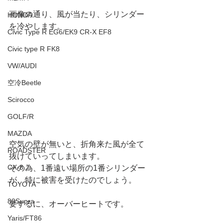
画像の通り、風が当たり、シリンダー
HONDA
を冷やします。
Civic Type R EG6/EK9 CR-X EF8
Civic type R FK8
VW/AUDI
空冷Beetle
Scirocco
GOLF/R
MAZDA
空気の壁が無いと、折角来た風が全て
ROADSTER
抜けていってしまいます。
CX-8
その為、1番遠い場所の1番シリンダー
が、特に被害を受けたのでしょう。
TOYOTA
80Supra
要するに、オーバーヒートです。
Yaris/FT86