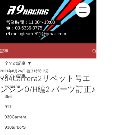
営業時間：11:00〜19:00
☎：03-6336-0775
r9.racingteam.911@gmail.com
記事
全ての記事
2021年8月26日
読了時間: 2分
全ての記事
964Carrera2リベット号エ
Porsche
ンジンO/H編2 パーツ訂正♪
356
911
930Carrera
930turbo/S