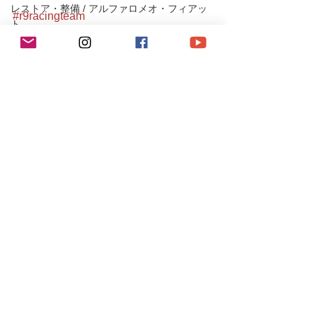
レストア・整備 / アルファロメオ・フィアッ
#r9racingteam
ト
#r9racing
レストア・整備/ ポルシェ
#r9レーシング
#964カレラ
店長BLOG/お知らせ
#964carrera
MINI
#porsche
#porsche911
#porschecarrera
MAZDA/MITSUBUSHI/SUBARU
#空冷
Ferrari/Maserati/JAGUR
#空冷ポルシェ
#aircooled
#911carrera
#porschelife
#空冷メンテナンス
#r9porsche
#porscheclub
#porschegram
#classiccar
#porscheclassic