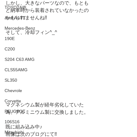
しかし、大きなパーツなので、もとも
TOYOTA他
と納車時から装着されていなかったの
かもしれませんね‼️
Audi A4/TT
Mercedes-Benz
そして、冷却フィン^_^
190E
C200
S204 C63 AMG
CLS55AMG
SL350
Chevrole
Corvette
マグネシウム製が経年劣化していた
PEUGEOT
為、アルミニウム製に交換しました。
106S16
既に組み込み中♪
Mitsubishi
画像は次のブログにて‼️