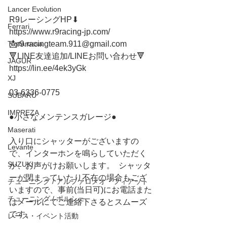
Lancer Evolution
R9レーシングHP⬇︎
Ferrari
https://www.r9racing-jp.com/
📩r9.racingteam.911@gmail.com
Testarossa
🔻LINE友達追加/LINEお問い合わせ🔻 
JAGUR
https://lin.ee/4ek3yGk
XJ
03-6336-0775 
SUBARU
IMPREZA
●小さなメンテンスガレージ● 
Maserati
入り口にシャッターがございますの
Levante
で、インターホンを鳴らしていただく
SUZUKI
か、お声がけお願いします。  シャッタ
ーが閉まっていたり不在の場合もござ
チューニング / アルファロメオ・フィアット
いますので、事前(当日可)にお電話また
チューニング / ポルシェ
はメールにてご連絡下さるとスムーズ
です。
レース・イベント活動