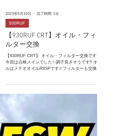
2023年5月10日
読了時間: 1分
930RUF
【930RUF CRT】オイル・フィ
ルター交換
【930RUF CRT】 オイル・フィルター交換です☺️
今回は点検メインでした✨調子良さそうです‼️ オイ
ルはメテオオイルR9SPです☄️フィルターも交換で
す。 930のRUFは国内では珍しくなってきました
よね💦貴重な一台です‼️ ありがとうございました
🙌...