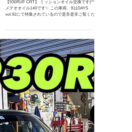
【930RUF CRT】ミッションオ
イル交換
【930RUF CRT】 ミッションオイル交換です(^^)
メテオオイル140です✨ この車両、911DAYS
vol.92にて特集されているので是非是非ご覧くださ
い(^^) 製作された台数はかなり少なく情報があま
り無い中で、どこからその情報を⁈というような記
事が満載です�...