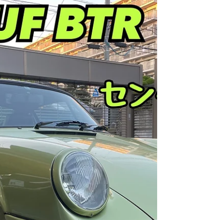
【930RUF CRT】ウイング部分
のパイピング交換
【930RUF CRT】 ウイング部分のパイピング交換
です✨ 縮み、中にグニュっと入り込んでしまって
いたので純正新品に交換しました😊 細かい部分ま
で綺麗になると引き締まりますよね🙌 ありがとう
ございました‼️ 作業日:2023/2/26 R9レーシング
HP⬇︎...