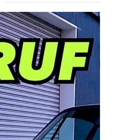
【911DAYS走行会】2023/3/19
FSW
【911DAYS走行会】 2023/3/19 FSW 911DAYSの
走行会に参加しました🙌 （レポート遅くて申し訳
ない🙏） じゃんけん大会の景品も提供させていた
だきました✨ ポルシェONLYの走行会は走る側も見
ている側もどちらも大興奮です🐸💚...