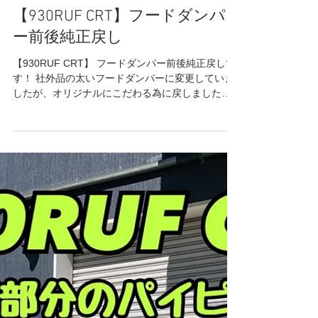
2023年3月21日
読了時間: 1分
930RUF
【930RUF CRT】フードダンパ
ー前後純正戻し
【930RUF CRT】 フードダンパー前後純正戻しで
す！ 社外品の太いフードダンパーに変更していま
したが、オリジナルにこだわる為に戻しました😊
良い感じです✨ CRTは検索しても中々出てこない
のであまり知られていませんよね😊💦 エンジン
は...