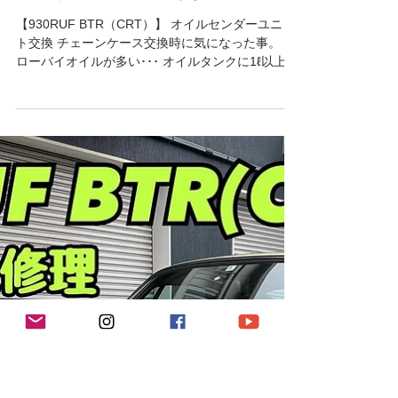
2023年1月30日
読了時間: 2分
930RUF
【930RUF BTR（CRT）】オイル
センダーユニット交換
【930RUF BTR（CRT）】 オイルセンダーユニッ
ト交換 チェーンケース交換時に気になった事。 ブ
ローバイオイルが多い･･･ オイルタンクに1ℓ以上た
まっていました💦 ちなみに、マルティニ号は2000
キロくらい走行して（サーキット走行含む）ヤク
ルト1本分くらいです。...