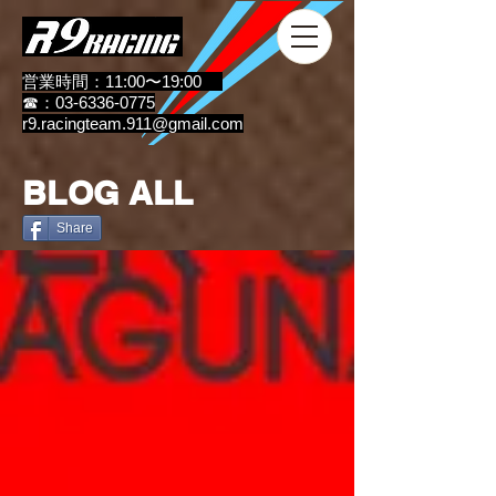
営業時間：11:00〜19:00
☎：03-6336-0775
r9.racingteam.911@gmail.com
BLOG ALL
Share