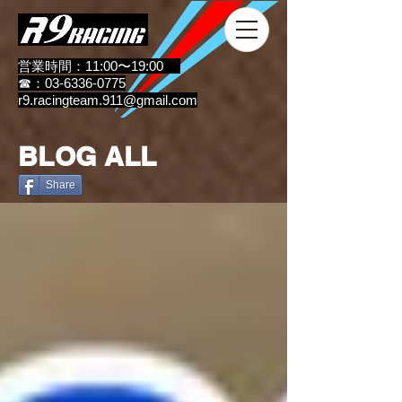
営業時間：11:00〜19:00
☎：03-6336-0775
r9.racingteam.911@gmail.com
BLOG ALL
Share