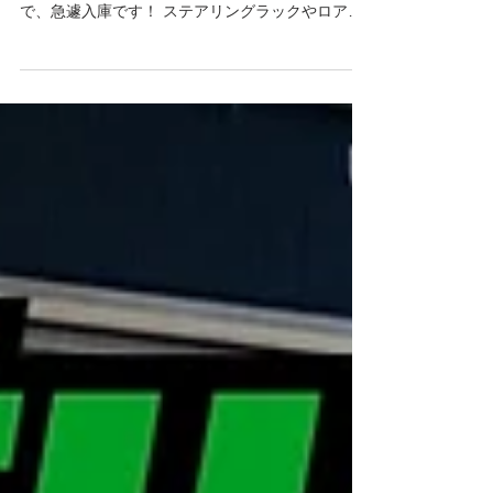
【930turbo】 走行中ガタガタしてタイヤが取れそ
うな感覚・・・ 症状を聞いているだけで怖いの
で、急遽入庫です！ ステアリングラックやロアア
ームのブッシュなども点検しましたが、1番怪しい
のはハブベアリング🤨 という事でハブベアリング
交換です♬...