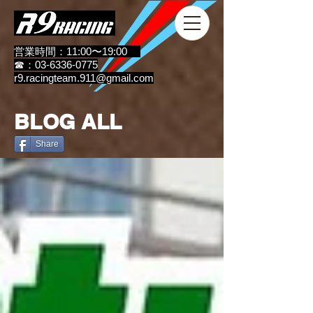
営業時間：11:00〜19:00
☎：03-6336-0775
r9.racingteam.911@gmail.com
BLOG ALL
Share