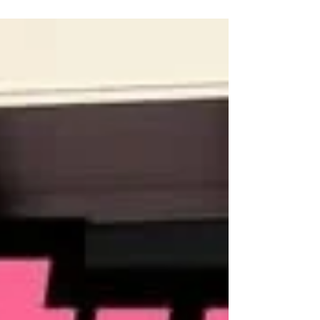
両💦 やりたい事は沢山あるのですが、今回はブレ
ーキ関連作業です❗️ ブースターポンプが破損してい
るので作動出来ず💦 ブースターポンプは現在生産
終了😭 損傷度合いが酷い為、リビルトも不可
能・・・ という事で、今回はtiltonのブレーキ&ク
ラッチシステムに変更しました⭐️ ツインマスター
ペダルキットです^_^ 台座から何から、全てワンオ
フ加工🙌 踏み心地も、昔の製品だとカチカチで乗
りにくかったですが、現在の製品はとても良く出
来ていて驚きでした😸✨ ただ、右フロントキャリ
パーが固着してエア抜きが出来ない（ ; ; ） なの
で、キャリパーをGETするまで我慢です⭐️ 右フロ
ントのエア抜きを完了したら、もう少しブレーキ
のタッチは硬くなります^_^ 次回はエンジンをかけ
ると白煙が凄いので、そこをやっていく予定です
💪 まずは一歩前進ですね❗️ ありがとうございまし
た🙌 R9レーシングHP⬇︎ https://www.r9racing-
jp.com/ 🕊X🕊 https://twit