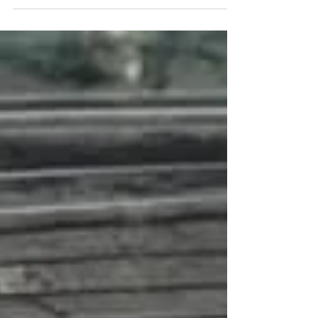
😀✨ ピストンが1つだけ違ったりと想定外の出来事
が多く･･･書けませんが、かなり多く･･･ ようやく
完了しました🙌🙌🙌 エンジンマウントも謎な社外
品が装着されており、エンジン搭載位置が低かっ
たので純正品に交換⭐️ 正常な位置に戻り、下がり
過ぎていたマフラー上に上がりました💫 クーリン
グファンも欠けてボロボロだったので、ファンと
ケースを新品に🙌ラベルも新品😁✨気持ち良いで
すね‼️ オルタネーターも、軸が歪んでいたので交換
しました♫ インタークーラーは軽く塗装(^^) リア
スポイラーのラバーは964用だったので、930用に
交換です‼️ かなり印象が変わってきました🙌 今後
冷房システムも戻していきます✨ その際に網の形
状が変わる為、ウイングにはった網はそれまでの
繋ぎです😽 この車両は今後、かなりのレストア予
定なんです🌟 とても楽しみですね😋✨ ありがとう
ございました🙌