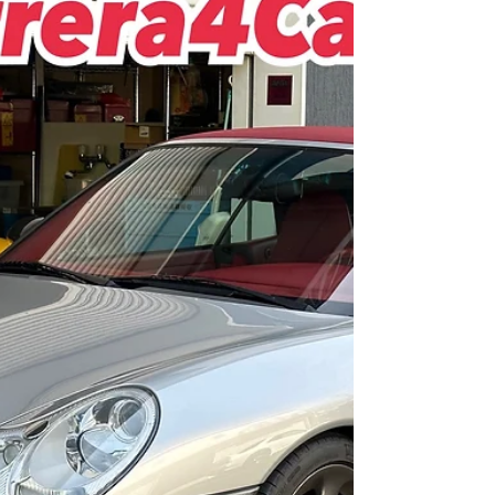
ァンシュラウドダクト交換
【964Carrera Cabriolet】 点検でご来店です♫ カ
ッコいいカブリオレですね〜🌟 ファンシュラウド
ダクトが破れていたのはオーナー様も気になって
いたようで、パーツをGETしていました♫ 早速交
換です🙌 ここが破けていると、折角冷えた空気が
出ていってしまいま...