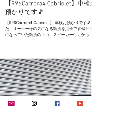
2023年10月19日
読了時間: 1分
996Carrera2/4/S/turbo/S
【996Carrera4 Cabriolet】車検お
預かりです🎵
【996Carrera4 Cabriolet】 車検お預かりです🎵 ま
た、オーナー様の気になる箇所を点検です😆✨ 気
になっていた箇所の１つ、スピーカー付近からの
コトコトした異音👀 こちらはスピーカーを外して
分解😺 音の原因が分かったので調整しました♪...