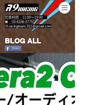
営業時間：11:00〜19:00
☎：03-6336-0775
r9.racingteam.911@gmail.com
BLOG ALL
Share