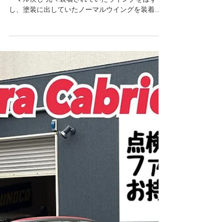
2025年8月3日
読了時間: 2分
964Carrera2/Werks turbo look/4/RS
【964Carrera2 Cabriolet】ウイ
ング&マフラーノーマル戻し
【964Carrera2 Cabriolet】 ウイング&マフラーノ
ーマル戻し 元々装着されていたウイングをはず
し、塗装に出していたノーマルウイングを装着で
す♫ その他、気になる部分の塗装もしました^ - ^
やはりノーマルウイングはかっこいいですね😎✨
好みもありますが、...