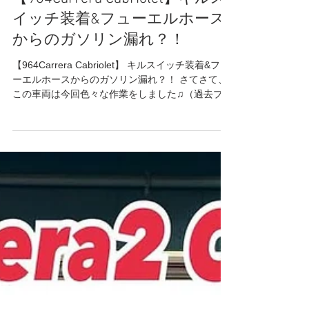
2025年8月27日
読了時間: 2分
964Carrera2/Werks turbo look/4/RS
【964Carrera Cabriolet】キルス
イッチ装着&フューエルホース
からのガソリン漏れ？！
【964Carrera Cabriolet】 キルスイッチ装着&フュ
ーエルホースからのガソリン漏れ？！ さてさて、
この車両は今回色々な作業をしました♫（過去ブロ
グをご参照ください♫） ・ウイング純正戻し ・ボ
ディ塗装 ・マフラー交換 ・ファン塗装...