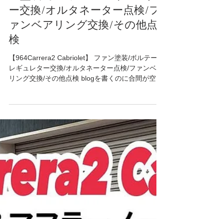
2025年8月8日
読了時間: 2分
964Carrera2/Werks turbo look/4/RS
【964Carrera2 Cabriolet】ファ
ン塗装/ボルテージレギュレタ
ー交換/オルタネーター点検/フ
ァンベアリング交換/その他点
検
【964Carrera2 Cabriolet】 ファン塗装/ボルテージ
レギュレター交換/オルタネーター点検/ファンベア
リング交換/その他点検 blogを書くのに合間が空い
てしまいましたが💦 今回はファン塗装✨の間に、
点検できるところを点検していきます^ ^...