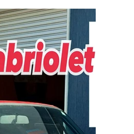
の音が酷かったので交換です🌟 外した画像を見た
通り、破損しています（ ; ; ）💦 純正新品に交換で
す🙌 ついでにオーディオも交換😄✨ こちらはオー
ナー様お持ち込みパーツになります♫ ドアのウェ
ザーストリップも交換し、スッキリ✨ 装着の際に
端の部分は少しコツがあります☺️ （敢えて載せて
ませんが😁） 知らずに間違って装着され、水がウ
ェザーストリップの中に入りこんでいる車両がと
ても多いです💦 最悪の場合、水が溜まって錆の原
因にもなってしまうので😭要チェックです❗️ ルーム
ランプも壊れていたので交換🌟 また、点検の際に
エンジン始動時のベルトの鳴きも気になったので
調整しました😆✨ どんどん良くなっています‼️気持
ち良いですね😆 ありがとうございました🌟 R9レ
ーシングHP⬇︎ https://www.r9racing-jp.com/ 🔻LINE
友達追加/LINEお問