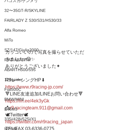
ハコスカ/ケンメリ
32〜35GT-R/SKYLINE
FAIRLADY Z S30/S31/HS30/33
Alfa Romeo
MiTo
SZ/147/Giulia2000
カッコいいので写真を撮らせていただ
きました♪😊✨
FIAT/ABARTH
ありがとうございました✦ 
ABARTH500/595
124spider
R9レーシングHP⬇︎
https://www.r9racing-jp.com/
Fiat500C
🔻LINE友達追加/LINEお問い合わせ🔻 
BMW/MINI
https://lin.ee/4ek3yGk
📩
r9.racingteam.911@gmail.com
E46M3
🕊Twitter🕊 
335i/428i/525i/X1
https://twitter.com/r9racing_japan
TEL/FAX 03-6336-0775     
M2/M4