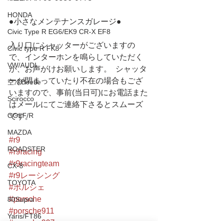
HONDA
●小さなメンテナンスガレージ●   
Civic Type R EG6/EK9 CR-X EF8
入り口にシャッターがございますの
Civic type R FK8
で、インターホンを鳴らしていただく
VW/AUDI
か、お声がけお願いします。  シャッタ
ーが閉まっていたり不在の場合もござ
空冷Beetle
いますので、事前(当日可)にお電話また
Scirocco
はメールにてご連絡下さるとスムーズ
GOLF/R
です。
MAZDA
#r9
ROADSTER
#r9racing
#r9racingteam
CX-8
#r9レーシング
TOYOTA
#ポルシェ
#porsche
80Supra
#porsche911
Yaris/FT86