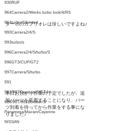
930RUF
964Carrera2/Werks turbo look/4/RS
964turbo/S/limited
ターボのカブリオレは珍しいですよね♪
993Carrera2/4/S
993turbo/s
996Carrera2/4/S/turbo/S
996GT3/CUP/GT2
997Carrera/S/turbo
991
981/987Cayman/S/GT4
本日お預かり作業の予定でしたが、追
加パーツを装着することになり、パー
986/987/981Boxster/S
ツ到着を待ってから作業をする事にな
Panamera/Macan/Cayenne
りました♪
NISSAN