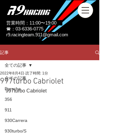
営業時間：11:00〜19:00
☎：03-6336-0775
r9.racingteam.911@gmail.com
記事
全ての記事
2022年8月4日
読了時間: 1分
全ての記事
997turbo Cabriolet
Porsche
997turbo Cabriolet
356
911
930Carrera
930turbo/S