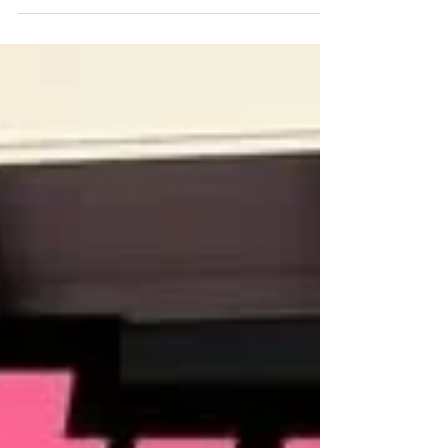
両💦 やりたい事は沢山あるのですが、今回はブレ
ーキ関連作業です❗️ ブースターポンプが破損してい
るので作動出来ず💦 ブースターポンプは現在生産
終了😭 損傷度合いが酷い為、リビルトも不可
能・・・ という事で、今回はtiltonのブレーキ&ク
ラッチシステムに変更しました⭐️ ツインマスター
ペダルキットです^_^ 台座から何から、全てワンオ
フ加工🙌 踏み心地も、昔の製品だとカチカチで乗
りにくかったですが、現在の製品はとても良く出
来ていて驚きでした😸✨ ただ、右フロントキャリ
パーが固着してエア抜きが出来ない（ ; ; ） なの
で、キャリパーをGETするまで我慢です⭐️ 右フロ
ントのエア抜きを完了したら、もう少しブレーキ
のタッチは硬くなります^_^ 次回はエンジンをかけ
ると白煙が凄いので、そこをやっていく予定です
💪 まずは一歩前進ですね❗️ ありがとうございまし
た🙌 R9レーシングHP⬇︎ https://www.r9racing-
jp.com/ 🕊X🕊 https://twit