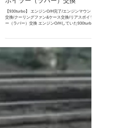
ングファン&ケース交換/リアス
ポイラー（ラバー）交換
【930turbo】 エンジンO/H完了/エンジンマウント
交換/クーリングファン&ケース交換/リアスポイラ
ー（ラバー）交換 エンジンO/Hしていた930turbo
😀✨ ピストンが1つだけ違ったりと想定外の出来事
が多く･･･書けませんが、かなり多く･･･ ようやく
完了しました🙌🙌🙌 エンジンマウントも謎な社外
品が装着されており、エンジン搭載位置が低かっ
たので純正品に交換⭐️ 正常な位置に戻り、下がり
過ぎていたマフラー上に上がりました💫 クーリン
グファンも欠けてボロボロだったので、ファンと
ケースを新品に🙌ラベルも新品😁✨気持ち良いで
すね‼️ オルタネーターも、軸が歪んでいたので交換
しました♫ インタークーラーは軽く塗装(^^) リア
スポイラーのラバーは964用だったので、930用に
交換です‼️ かなり印象が変わってきました🙌 今後
冷房システムも戻していきます✨ その際に網の形
状が変わる為、ウイングにはった網はそれまでの
繋ぎです😽 この車両は今後、かなりのレストア予