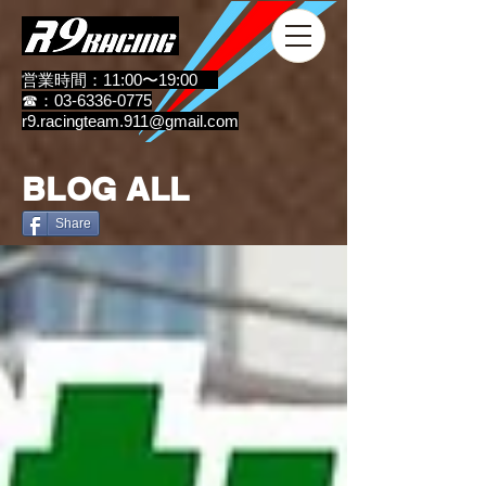
営業時間：11:00〜19:00
☎：03-6336-0775
r9.racingteam.911@gmail.com
BLOG ALL
Share