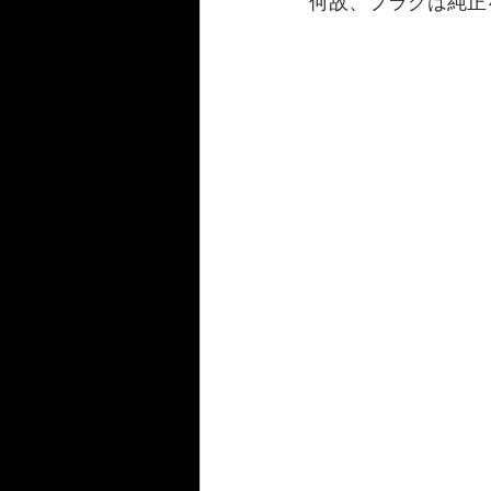
何故、プラグは純正
986/987/981Boxster/S
Panam
FAIRLADY Z S30/S31/HS30/33
124spider
Fiat500C
BM