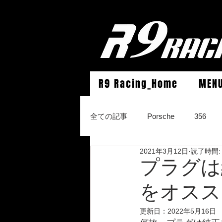
R9 Racing_Home
MEN
全ての記事
Porsche
356
2021年3月12日
読了時間:
964Carrera2/Werks turbo look/4/
プラグは
をオスス
996Carrera2/4/S/turbo/S
996
更新日：
2022年5月16日