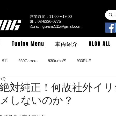
営業時間：11:00〜19:00
☎：03-6336-0775
r9.racingteam.911@gmail.com
U
Tuning Menu
車両紹介
BLOG ALL
911
930Carrera
930turbo/S
930RUF
 1分
RS
964turbo/S/limited
993Carrera2/4/S
993turbo/s
絶対純正！何故社外イリ
メしないのか？
GT3/CUP/GT2
997Carrera/S/turbo
991
981/987Cay