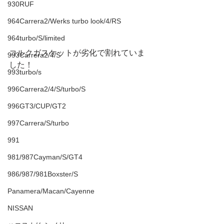
930RUF
964Carrera2/Werks turbo look/4/RS
964turbo/S/limited
コルクガスケットが劣化で割れていま
993Carrera2/4/S
した！
993turbo/s
996Carrera2/4/S/turbo/S
996GT3/CUP/GT2
997Carrera/S/turbo
991
981/987Cayman/S/GT4
986/987/981Boxster/S
Panamera/Macan/Cayenne
NISSAN