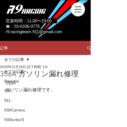
営業時間：11:00〜19:00
☎：03-6336-0775
r9.racingteam.911@gmail.com
記事
全ての記事
2020年12月18日
読了時間: 1分
全ての記事
356A ガソリン漏れ修理
Porsche
356A
ガソリン漏れ修理です。
356
911
930Carrera
930turbo/S