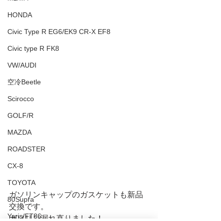
HONDA
Civic Type R EG6/EK9 CR-X EF8
Civic type R FK8
VW/AUDI
空冷Beetle
Scirocco
GOLF/R
MAZDA
ROADSTER
CX-8
TOYOTA
ガソリンキャップのガスケットも新品
80Supra
交換です。
Yaris/FT86
ガソリン漏れ直りました！