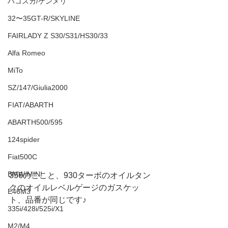
ハコスカ/ケンメリ
32〜35GT-R/SKYLINE
FAIRLADY Z S30/S31/HS30/33
Alfa Romeo
MiTo
SZ/147/Giulia2000
FIAT/ABARTH
ABARTH500/595
124spider
Fiat500C
BMW/MINI
356のここと、930ターボのオイルタン
クのオイルレベルゲージのガスケッ
E46M3
ト、品番が同じです♪
335i/428i/525i/X1
M2/M4