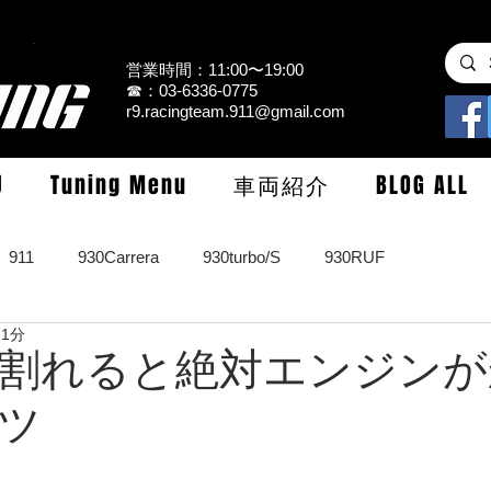
営業時間：11:00〜19:00
☎：03-6336-0775
r9.racingteam.911@gmail.com
U
Tuning Menu
車両紹介
BLOG ALL
911
930Carrera
930turbo/S
930RUF
 1分
RS
964turbo/S/limited
993Carrera2/4/S
993turbo/s
rbo 割れると絶対エンジン
ツ
GT3/CUP/GT2
997Carrera/S/turbo
991
981/987Cay