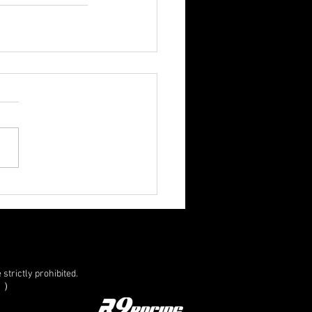
strictly prohibited.
。）