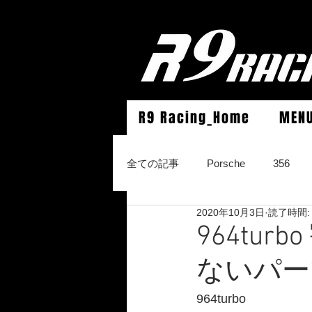
R9 Racing_Home
MEN
全ての記事
Porsche
356
2020年10月3日
読了時間:
964Carrera2/Werks turbo look/4/
964tu
ないパー
996Carrera2/4/S/turbo/S
996
964turbo