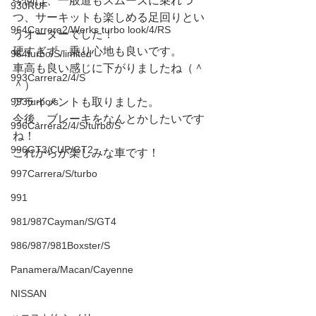
今回は、一般道もスムーズに乗れつ
930RUF
つ、サーキットも楽しめる足回りとい
964Carrera2/Werks turbo look/4/RS
うオーダーでした！
硬すぎず、乗り心地も良いです。
964turbo/S/limited
車高も良い感じに下がりましたね（＾
993Carrera2/4/S
＾）
993turbo/s
アライメントも取りました。
今後、ブレーキをなんとかしたいです
996Carrera2/4/S/turbo/S
ね！
996GT3/CUP/GT2
これからが楽しみな車です！
997Carrera/S/turbo
991
981/987Cayman/S/GT4
986/987/981Boxster/S
Panamera/Macan/Cayenne
NISSAN