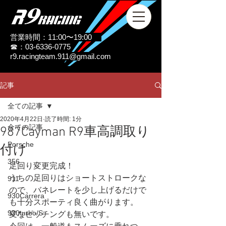
営業時間：11:00〜19:00
☎：03-6336-0775
r9.racingteam.911@gmail.com
記事
全ての記事
2020年4月22日
読了時間: 1分
全ての記事
987Cayman R9車高調取り
Porsche
付け
356
足回り変更完成！
うちの足回りはショートストロークな
911
ので、バネレートを少し上げるだけで
930Carrera
も十分スポーティ良く曲がります。
930turbo/S
変なピッチングも無いです。