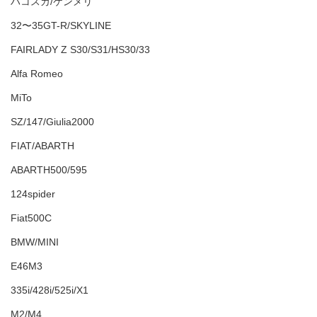
ハコスカ/ケンメリ
32〜35GT-R/SKYLINE
FAIRLADY Z S30/S31/HS30/33
Alfa Romeo
MiTo
SZ/147/Giulia2000
FIAT/ABARTH
ABARTH500/595
124spider
Fiat500C
BMW/MINI
E46M3
335i/428i/525i/X1
M2/M4