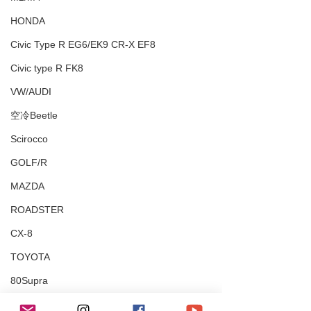
HONDA
Civic Type R EG6/EK9 CR-X EF8
Civic type R FK8
VW/AUDI
空冷Beetle
Scirocco
GOLF/R
MAZDA
ROADSTER
CX-8
TOYOTA
80Supra
Yaris/FT86