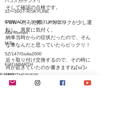
ハコスカ/ケンメリ
そして確認の点検です。
32〜35GT-R/SKYLINE
FAIRLADY Z S30/S31/HS30/33
FSWへ行った際、メカニックが少し運
転し、異変に気付く。
Alfa Romeo
納車当時からの症状だったので、そん
MiTo
な車なんだと思っていたらビックリ！
SZ/147/Giulia2000
近々取り付け交換するので、その時に
FIAT/ABARTH
何が起きていたのか書きますね('ω')♪
E46M3
ABARTH500/595
BMW/MINI
124spider
Fiat500C
BMW/MINI
E46M3
コメント
335i/428i/525i/X1
M2/M4