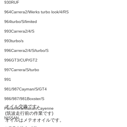
930RUF
964Carrera2/Werks turbo look/4/RS
964turbo/S/limited
993Carrera2/4/S
993turbo/s
996Carrera2/4/S/turbo/S
996GT3/CUP/GT2
997Carrera/S/turbo
991
981/987Cayman/S/GT4
986/987/981Boxster/S
オイル交換です♪
Panamera/Macan/Cayenne
(筑波走行前の作業です)
NISSAN
オイルはメテオオイルです。