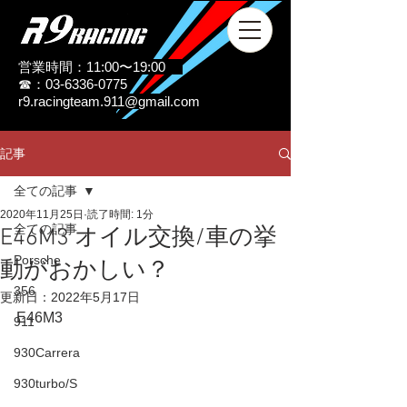
営業時間：11:00〜19:00
☎：03-6336-0775
r9.racingteam.911@gmail.com
記事
全ての記事
2020年11月25日
読了時間: 1分
全ての記事
E46M3 オイル交換/車の挙
Porsche
動がおかしい？
356
更新日：
2022年5月17日
E46M3
911
930Carrera
930turbo/S