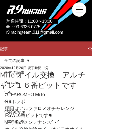
営業時間：11:00〜19:00
☎：03-6336-0775
r9.racingteam.911@gmail.com
記事
全ての記事
2020年12月26日
読了時間: 1分
全ての記事
MiTo オイル交換 アルチ
Porsche
ャレ１６番ピットです
356
ALFAROMEO MiTo
R9ポッポ
911
明日はアルファロメオチャレンジ
930Carrera
FSW16番ピットです✸
930turbo/S
走行前のメンテナンス^ - ^