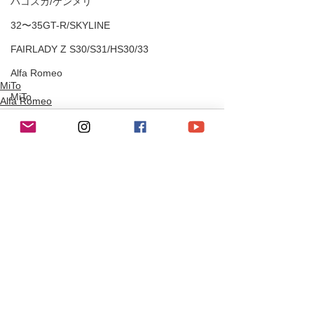
ハコスカ/ケンメリ
32〜35GT-R/SKYLINE
FAIRLADY Z S30/S31/HS30/33
Alfa Romeo
MiTo
MiTo
Alfa Romeo
SZ/147/Giulia2000
FIAT/ABARTH
ABARTH500/595
124spider
コメント
Fiat500C
BMW/MINI
コメントを追加…
E46M3
335i/428i/525i/X1
M2/M4