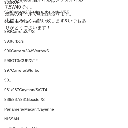
オイル交換勿論オイルはメテオオイル
930RUF
7.5W40です。
964Carrera2/Werks turbo look/4/RS
最高のオイルで明日頑張ります。
応援よろしくお願い致します&いつもあ
964turbo/S/limited
りがとうございます！
993Carrera2/4/S
993turbo/s
996Carrera2/4/S/turbo/S
996GT3/CUP/GT2
997Carrera/S/turbo
991
981/987Cayman/S/GT4
986/987/981Boxster/S
Panamera/Macan/Cayenne
NISSAN