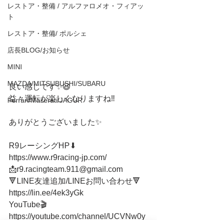
レストア・整備 / アルファロメオ・フィアッ
ト
レストア・整備/ ポルシェ
店長BLOG/お知らせ
MINI
MAZDA/MITSUBUSHI/SUBARU
良い感じです✨😆
益々運転が楽しくなりますね‼️
Ferrari/Maserati/JAGUR
ありがとうございました✨
R9レーシングHP⬇︎
https://www.r9racing-jp.com/
📩r9.racingteam.911@gmail.com
🔻LINE友達追加/LINEお問い合わせ🔻 
https://lin.ee/4ek3yGk 
YouTube🎬
https://youtube.com/channel/UCVNw0y