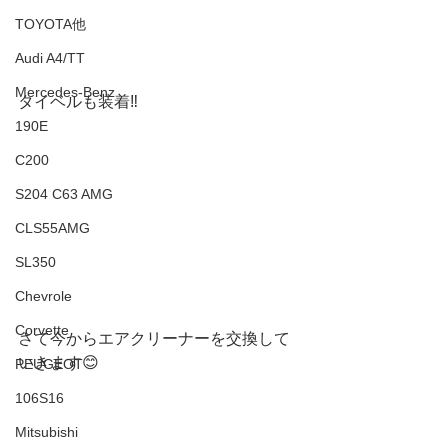
TOYOTA他
Audi A4/TT
Mercedes-Benz
タイベルも装着‼️
190E
C200
S204 C63 AMG
CLS55AMG
SL350
Chevrole
Corvette
さて今からエアクリーナーを交換して
いきます😊
PEUGEOT
106S16
Mitsubishi