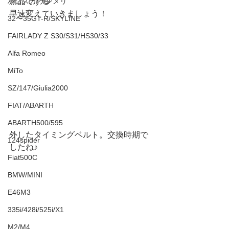
新品です😆
ハコスカ/ケンメリ
早速変えていきましょう！
32〜35GT-R/SKYLINE
FAIRLADY Z S30/S31/HS30/33
Alfa Romeo
MiTo
SZ/147/Giulia2000
FIAT/ABARTH
ABARTH500/595
外したタイミングベルト。交換時期で
124spider
したね♪
Fiat500C
BMW/MINI
E46M3
335i/428i/525i/X1
M2/M4