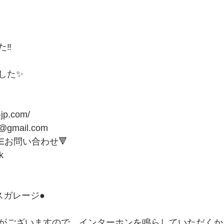
‼️
した✨
-jp.com/
1@gmail.com
NEお問い合わせ🔻 
k
ガレージ● 
がございますので、インターホンを鳴らしていただくか