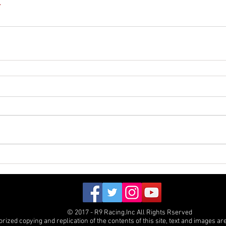
ト
© 2017 - R9 Racing.Inc All Rights Rserved
ized copying and replication of the contents of this site, text and images are 