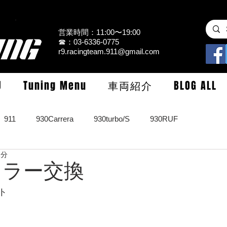
営業時間：11:00〜19:00
☎：03-6336-0775
r9.racingteam.911@gmail.com
U
Tuning Menu
車両紹介
BLOG ALL
911
930Carrera
930turbo/S
930RUF
1分
RS
964turbo/S/limited
993Carrera2/4/S
993turbo/s
マフラー交換
ト
GT3/CUP/GT2
997Carrera/S/turbo
991
981/987Cay