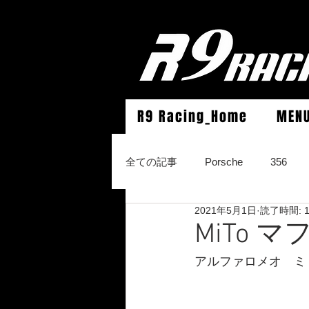
R9 Racing_Home
MEN
全ての記事
Porsche
356
2021年5月1日
読了時間: 
964Carrera2/Werks turbo look/4/
MiTo 
アルファロメオ　ミ
996Carrera2/4/S/turbo/S
996