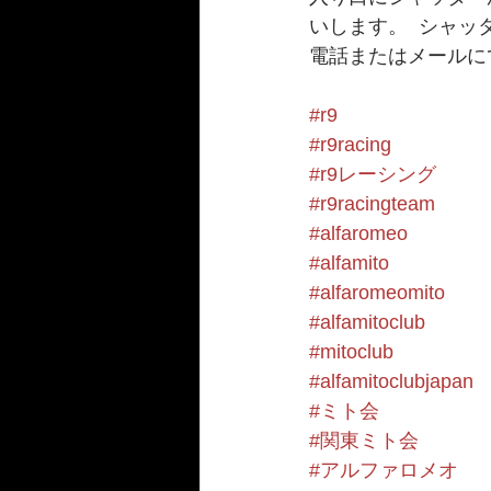
いします。  シャ
電話またはメールに
#r9
#r9racing
#r9レーシング
#r9racingteam
#alfaromeo
#alfamito
#alfaromeomito
#alfamitoclub
#mitoclub
#alfamitoclubjapan
#ミト会
#関東ミト会
#アルファロメオ