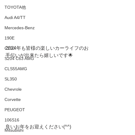
TOYOTA他
Audi A4/TT
Mercedes-Benz
190E
2024年も皆様の楽しいカーライフのお
C200
手伝いが出来たら嬉しいです🌟
S204 C63 AMG
CLS55AMG
SL350
Chevrole
Corvette
PEUGEOT
106S16
良いお年をお迎えください(^^)
Mitsubishi