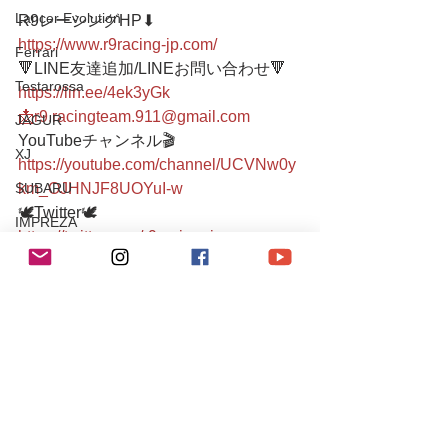
Lancer Evolution
R9レーシングHP⬇︎
https://www.r9racing-jp.com/
Ferrari
🔻LINE友達追加/LINEお問い合わせ🔻 
Testarossa
https://lin.ee/4ek3yGk
📩r9.racingteam.911@gmail.com
JAGUR
YouTubeチャンネル🎬
XJ
https://youtube.com/channel/UCVNw0y
SUBARU
km_OJHNJF8UOYuI-w
🕊Twitter🕊
IMPREZA
https://twitter.com/r9racing_japan
Maserati
TEL/FAX 03-6336-0775 
Levante
●小さなメンテナンスガレージ●  
SUZUKI
入り口にシャッターがございますの
チューニング / アルファロメオ・フィアット
で、インターホンを鳴らしていただく
チューニング / ポルシェ
か、お声がけお願いします。  シャッタ
レース・イベント活動
ーが閉まっていたり不在の場合もござ