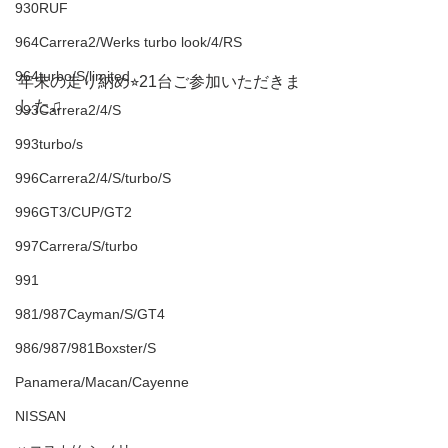
930RUF
964Carrera2/Werks turbo look/4/RS
964turbo/S/limited
年末の走り納め⭐︎21台ご参加いただきま
した♫
993Carrera2/4/S
993turbo/s
996Carrera2/4/S/turbo/S
996GT3/CUP/GT2
997Carrera/S/turbo
991
981/987Cayman/S/GT4
986/987/981Boxster/S
Panamera/Macan/Cayenne
NISSAN