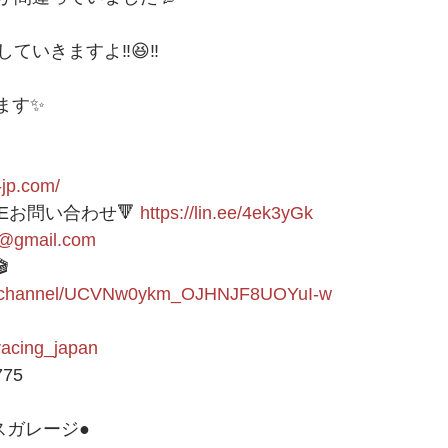
いきますよ‼️😆‼️
ます✨
-jp.com/
NEお問い合わせ🔻 
https://lin.ee/4ek3yGk
1@gmail.com

om/channel/UCVNw0ykm_OJHNJF8UOYuI-w
9racing_japan
775 
ガレージ● 