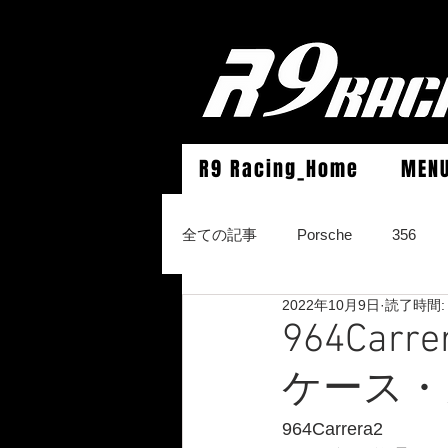
R9 Racing_Home
MEN
全ての記事
Porsche
356
2022年10月9日
読了時間:
964Carrera2/Werks turbo look/4/
964Ca
ケース・
996Carrera2/4/S/turbo/S
996
964Carrera2