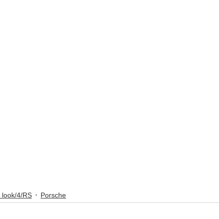
 look/4/RS
Porsche