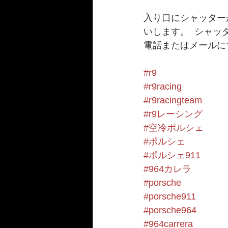
入り口にシャッター
いします。  シャ
電話またはメールに
#r9
#r9racing
#r9racingteam
#r9レーシング
#空冷ポルシェ
#ポルシェ
#ポルシェ911
#964カレラ
#porsche
#porsche911
#porsche964
#964carrera