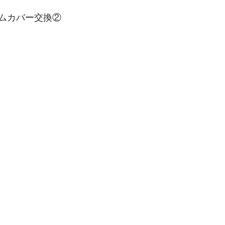
era/Macan/Cayenne
NISSAN
ハコスカ/ケンメリ
3
ムカバー交換②
Alfa Romeo
MiTo
SZ/147/Giulia2000
FIAT/ABAR
W/MINI
E46M3