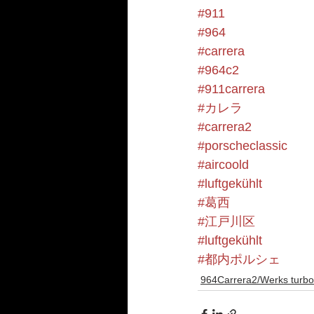
#911
#964
#carrera
#964c2
#911carrera
#カレラ
#carrera2
#porscheclassic
#aircoold
#luftgekühlt
#葛西
#江戸川区
#luftgekühlt
#都内ポルシェ
964Carrera2/Werks turbo