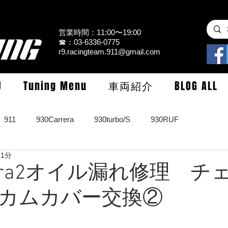
営業時間：11:00〜19:00
☎：03-6336-0775
r9.racingteam.911@gmail.com
U
Tuning Menu
車両紹介
BLOG ALL
911
930Carrera
930turbo/S
930RUF
 1分
RS
964turbo/S/limited
993Carrera2/4/S
993turbo/s
rrera2オイル漏れ修理 チ
カムカバー交換②
GT3/CUP/GT2
997Carrera/S/turbo
991
981/987Cay