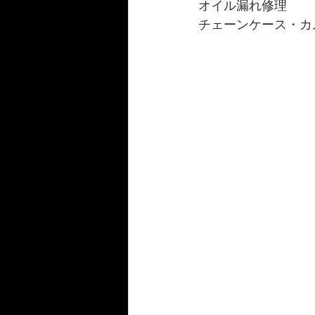
オイル漏れ修理
986/987/981Boxster/S
Panam
チェーンケース・カ
FAIRLADY Z S30/S31/HS30/33
124spider
Fiat500C
BM