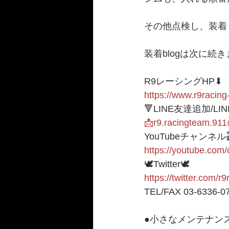
その他点検し、装着して
装着blogは次に続き
R9レーシングHP⬇︎
https://www.r9racing
🔻LINE友達追加/LI
📩r9.racingteam.91
YouTubeチャンネル
https://youtube.c
🕊Twitter🕊
https://twitter.com/r
TEL/FAX 03-6336-0
●小さなメンテナンス