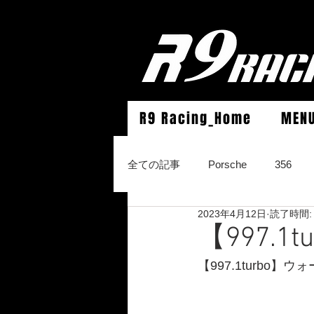
R9 Racing_Home
MEN
全ての記事
Porsche
356
2023年4月12日
読了時間:
964Carrera2/Werks turbo look/4/
【997.
【997.1turbo】
996Carrera2/4/S/turbo/S
996