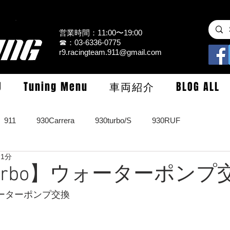
営業時間：11:00〜19:00
☎：03-6336-0775
r9.racingteam.911@gmail.com
U
Tuning Menu
車両紹介
BLOG ALL
911
930Carrera
930turbo/S
930RUF
 1分
RS
964turbo/S/limited
993Carrera2/4/S
993turbo/s
1turbo】ウォーターポンプ
ウォーターポンプ交換
GT3/CUP/GT2
997Carrera/S/turbo
991
981/987Cay