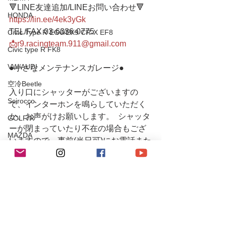
🔻LINE友達追加/LINEお問い合わせ🔻 
HONDA
https://lin.ee/4ek3yGk
TEL/FAX 03-6336-0775    
Civic Type R EG6/EK9 CR-X EF8
📩r9.racingteam.911@gmail.com
Civic type R FK8
VW/AUDI
●小さなメンテナンスガレージ●   
空冷Beetle
入り口にシャッターがございますの
Scirocco
で、インターホンを鳴らしていただく
か、お声がけお願いします。  シャッタ
GOLF/R
ーが閉まっていたり不在の場合もござ
MAZDA
いますので、事前(当日可)にお電話また
ROADSTER
はメールにてご連絡下さるとスムーズ
です。
CX-8
#r9
TOYOTA
#r9racing
#r9racingteam
80Supra
#r9レーシング
Yaris/FT86
#brz