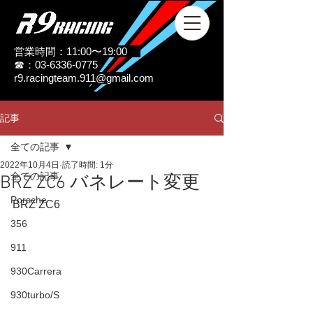
営業時間：11:00〜19:00
☎：03-6336-0775
r9.racingteam.911@gmail.com
記事
全ての記事
2022年10月4日
読了時間: 1分
全ての記事
BRZ ZC6 バネレート変更
Porsche
BRZ ZC6
356
911
930Carrera
930turbo/S