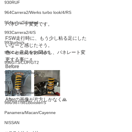
930RUF
964Carrera2/Werks turbo look/4/RS
964turbo/S/limited
バネレート変更です。
993Carrera2/4/S
FSW走行時に、もう少し粘る足にした
993turbo/s
いなーと感じたそう。
色々と意見をお聞きし、バネレート変
996Carrera2/4/S/turbo/S
更する事に♬
996GT3/CUP/GT2
Before
997Carrera/S/turbo
991
981/987Cayman/S/GT4
Afterの画像が片方しかなく🙏
986/987/981Boxster/S
Panamera/Macan/Cayenne
NISSAN