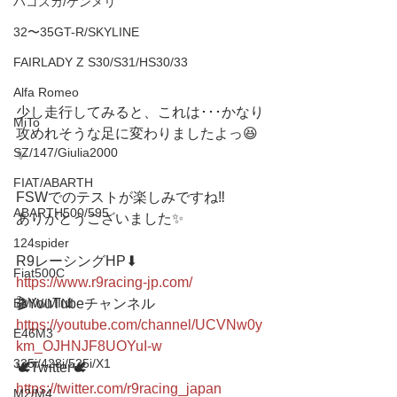
ハコスカ/ケンメリ
32〜35GT-R/SKYLINE
FAIRLADY Z S30/S31/HS30/33
Alfa Romeo
少し走行してみると、これは･･･かなり
MiTo
攻めれそうな足に変わりましたよっ😆
SZ/147/Giulia2000
✨
FIAT/ABARTH
FSWでのテストが楽しみですね‼️
ABARTH500/595
ありがとうございました✨
124spider
R9レーシングHP⬇︎
Fiat500C
https://www.r9racing-jp.com/
BMW/MINI
🎬YouTubeチャンネル
https://youtube.com/channel/UCVNw0y
E46M3
km_OJHNJF8UOYuI-w
335i/428i/525i/X1
🕊Twitter🕊 
https://twitter.com/r9racing_japan
M2/M4