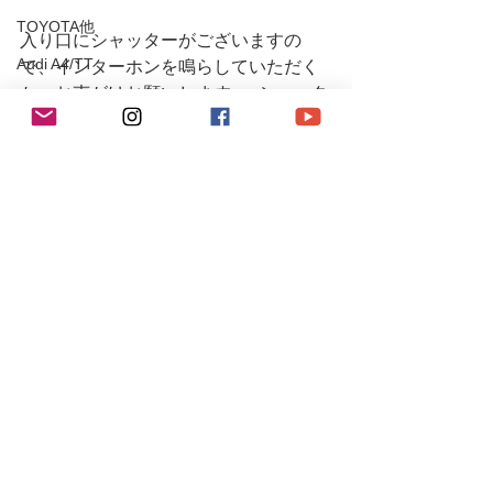
TOYOTA他
入り口にシャッターがございますの
Audi A4/TT
で、インターホンを鳴らしていただく
か、お声がけお願いします。  シャッタ
Mercedes-Benz
ーが閉まっていたり不在の場合もござ
190E
いますので、事前(当日可)にお電話また
はメールにてご連絡下さるとスムーズ
C200
です。
S204 C63 AMG
#r9
#r9racing
CLS55AMG
#r9racingteam
SL350
#r9レーシング
Chevrole
#fd
#rx7
Corvette
#mazda
PEUGEOT
#mazdarx7
#fd3
106S16
Mitsubishi