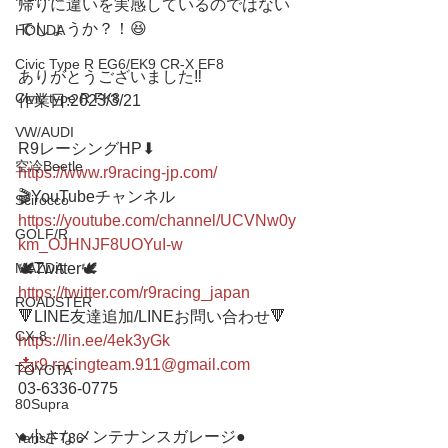
帰りに違いを実感しているのではない
でしょうか？！😆
HONDA
Civic Type R EG6/EK9 CR-X EF8
ありがとうございました‼️
Civic type R FK8
作業日:2023/3/21
VW/AUDI
R9レーシングHP⬇︎
空冷Beetle
https://www.r9racing-jp.com/
🎬YouTubeチャンネル
Scirocco
https://youtube.com/channel/UCVNw0y
GOLF/R
km_OJHNJF8UOYuI-w
🕊Twitter🕊 
MAZDA
https://twitter.com/r9racing_japan
ROADSTER
🔻LINE友達追加/LINEお問い合わせ🔻 
CX-8
https://lin.ee/4ek3yGk
📩r9.racingteam.911@gmail.com
TOYOTA
03-6336-0775 
80Supra
●小さなメンテナンスガレージ● 
Yaris/FT86