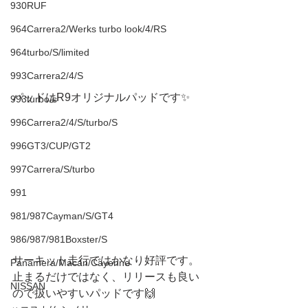
930RUF
964Carrera2/Werks turbo look/4/RS
964turbo/S/limited
993Carrera2/4/S
パッドはR9オリジナルパッドです✨
993turbo/s
996Carrera2/4/S/turbo/S
996GT3/CUP/GT2
997Carrera/S/turbo
991
981/987Cayman/S/GT4
986/987/981Boxster/S
サーキット走行ではかなり好評です。
Panamera/Macan/Cayenne
止まるだけではなく、リリースも良い
NISSAN
ので扱いやすいパッドです🙌