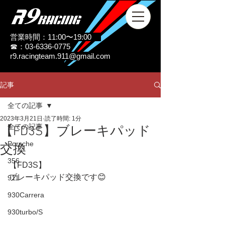
営業時間：11:00〜19:00
☎：03-6336-0775
r9.racingteam.911@gmail.com
記事
全ての記事
2023年3月21日
読了時間: 1分
全ての記事
【FD3S】ブレーキパッド
Porsche
交換
356
【FD3S】
ブレーキパッド交換です😊
911
930Carrera
930turbo/S