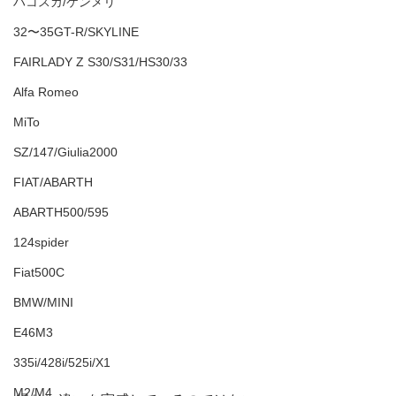
ハコスカ/ケンメリ
32〜35GT-R/SKYLINE
FAIRLADY Z S30/S31/HS30/33
Alfa Romeo
MiTo
SZ/147/Giulia2000
FIAT/ABARTH
ABARTH500/595
124spider
Fiat500C
BMW/MINI
E46M3
335i/428i/525i/X1
M2/M4