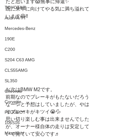
たと思います😱無事に帰還✨
TOYOTA他
既に来年に向けてやる気に満ち溢れて
います😄‼️
Audi A4/TT
Mercedes-Benz
190E
C200
S204 C63 AMG
CLS55AMG
SL350
お次はBMW M2です。
Chevrole
前期なのでブレーキがもたないだろう
Corvette
なー💦と予想はしていましたが、やは
りブレーキがキツイ😭💦
PEUGEOT
思い切り楽しむ事は出来ませんでした
106S16
が、オーナー様自体の走りは安定して
Mitsubishi
いて見ていて安心です♬