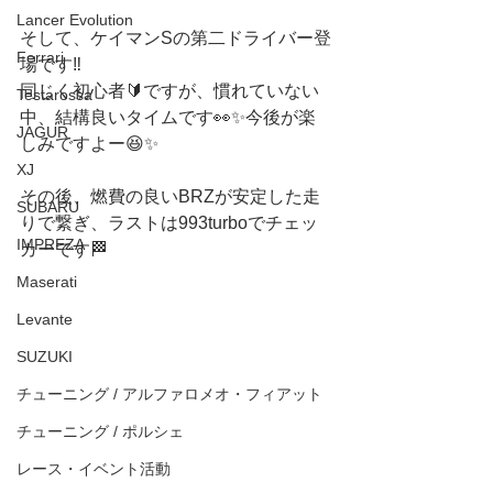
Lancer Evolution
そして、ケイマンSの第二ドライバー登
Ferrari
場です‼️
同じく初心者🔰ですが、慣れていない
Testarossa
中、結構良いタイムです👀✨今後が楽
JAGUR
しみですよー😆✨
XJ
その後、燃費の良いBRZが安定した走
SUBARU
りで繋ぎ、ラストは993turboでチェッ
IMPREZA
カーです🏁
Maserati
Levante
SUZUKI
チューニング / アルファロメオ・フィアット
チューニング / ポルシェ
レース・イベント活動