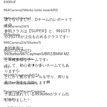
930RUF
964Carrera2/Werks turbo look/4/RS
964turbo/S/limited
遅くなりました、Dチームのレポートで
す😊
993Carrera2/4/S
参戦クラスは【SUPER】と、991GT3
993turbo/s
や35GTRが上位を占めるクラスです✨
996Carrera2/4/S/turbo/S
参戦車両は
996GT3/CUP/GT2
993turbo/987CaymanS/BRZ/BMW M2
997Carrera/S/turbo
と車種多様なチームです♪
そして、初心者🔰が多いチームでもあ
991
ります💦
981/987Cayman/S/GT4
とにかく焦らずルールを守り、周りを
見て👀完走を目指します🏁
986/987/981Boxster/S
Panamera/Macan/Cayenne
予選は慣れている993turboがタイム出
NISSAN
しをしました✨