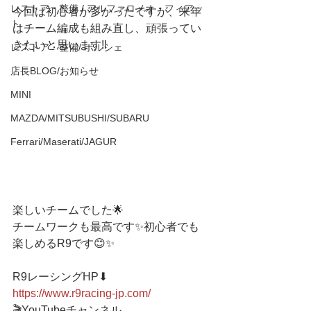
レストア・整備 / アルファロメオ・フィアッ
今回は初心者が多かったですが、来年
ト
はチーム編成も組み直し、頑張ってい
きたいと思います‼️
レストア・整備/ ポルシェ
店長BLOG/お知らせ
MINI
MAZDA/MITSUBUSHI/SUBARU
Ferrari/Maserati/JAGUR
楽しいチームでした🌟
チームワークも最高です✨初心者でも
楽しめるR9です😊✨
R9レーシングHP⬇︎
https://www.r9racing-jp.com/
🎬YouTubeチャンネル