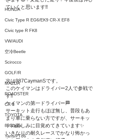
ていくと思います‼️
HONDA
Civic Type R EG6/EK9 CR-X EF8
Civic type R FK8
VW/AUDI
空冷Beetle
Scirocco
GOLF/R
次は987CaymanSです。
MAZDA
このケイマンはドライバー2人で参戦で
ROADSTER
す‼️
ケイマンの第一ドライバー🏁
CX-8
サーキット走行もほぼ無し、普段もあ
TOYOTA
まり車に乗らない方ですが、サーキッ
80Supra
トの楽しみに目覚めてきています✨
いきなりの耐久レースでかなり怖かっ
Yaris/FT86