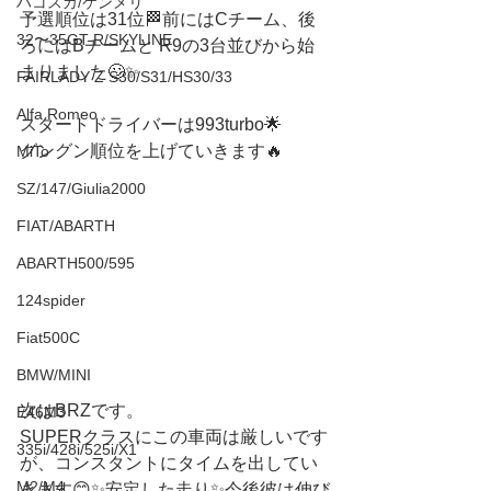
ハコスカ/ケンメリ
予選順位は31位🏁前にはCチーム、後
32〜35GT-R/SKYLINE
ろにはBチームと R9の3台並びから始
まりました🙄✨
FAIRLADY Z S30/S31/HS30/33
Alfa Romeo
スタートドライバーは993turbo🌟
グングン順位を上げていきます🔥
MiTo
SZ/147/Giulia2000
FIAT/ABARTH
ABARTH500/595
124spider
Fiat500C
BMW/MINI
次はBRZです。
E46M3
SUPERクラスにこの車両は厳しいです
335i/428i/525i/X1
が、コンスタントにタイムを出してい
M2/M4
きます😊✨安定した走り✨今後彼は伸び