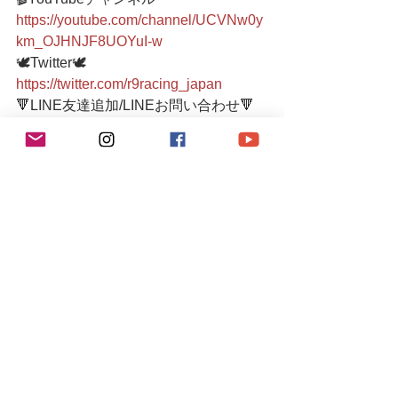
https://youtube.com/channel/UCVNw0y
km_OJHNJF8UOYuI-w
🕊Twitter🕊 
https://twitter.com/r9racing_japan
🔻LINE友達追加/LINEお問い合わせ🔻 
https://lin.ee/4ek3yGk
TEL/FAX03-6336-0775    
📩r9.racingteam.911@gmail.com
●小さなメンテナンスガレージ●   
入り口にシャッターがございますの
で、インターホンを鳴らしていただく
か、お声がけお願いします。  シャッタ
ーが閉まっていたり不在の場合もござ
いますので、事前(当日可)にお電話また
はメールにてご連絡下さるとスムーズ
です。