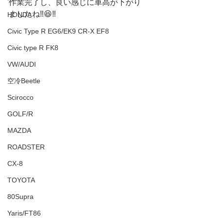
作業完了し、良い感じに車高が下がり
ましたね‼️😆‼️
HONDA
Civic Type R EG6/EK9 CR-X EF8
Civic type R FK8
VW/AUDI
空冷Beetle
Scirocco
GOLF/R
MAZDA
ROADSTER
CX-8
TOYOTA
80Supra
Yaris/FT86