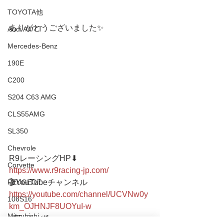
TOYOTA他
ありがとうございました✨
Audi A4/TT
Mercedes-Benz
190E
C200
S204 C63 AMG
CLS55AMG
SL350
Chevrole
R9レーシングHP⬇︎
Corvette
https://www.r9racing-jp.com/
🎬YouTubeチャンネル
PEUGEOT
https://youtube.com/channel/UCVNw0y
106S16
km_OJHNJF8UOYuI-w
Mitsubishi
🕊Twitter🕊 