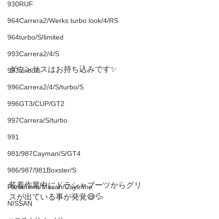
930RUF
964Carrera2/Werks turbo look/4/RS
964turbo/S/limited
993Carrera2/4/S
ダウンサスはお持ち込みです✨
993turbo/s
996Carrera2/4/S/turbo/S
996GT3/CUP/GT2
997Carrera/S/turbo
991
981/987Cayman/S/GT4
986/987/981Boxster/S
装着作業中にドラシャブーツからグリ
Panamera/Macan/Cayenne
スが出ている事が発覚😅💦
NISSAN