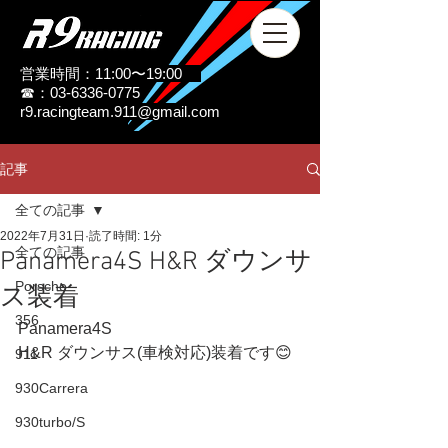
営業時間：11:00〜19:00
☎：03-6336-0775
r9.racingteam.911@gmail.com
記事
全ての記事
2022年7月31日
読了時間: 1分
全ての記事
Panamera4S H&R ダウンサ
Porsche
ス装着
356
Panamera4S
H&R ダウンサス(車検対応)装着です😊
911
930Carrera
930turbo/S