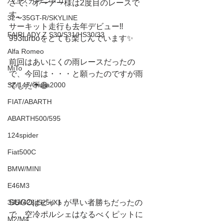
ハコスカ/ケンメリ
さて、オーナー様は2度目のレースで
す。
32〜35GT-R/SKYLINE
サーキット走行も去年デビュー‼️
FAIRLADY Z S30/S31/HS30/33
993turboをとても楽しんでいます✨
Alfa Romeo
前回はあいにくの雨レースだったの
MiTo
で、今回は・・・と願ったのですが雨
SZ/147/Giulia2000
でした☔️😅
FIAT/ABARTH
ABARTH500/595
124spider
Fiat500C
BMW/MINI
E46M3
335i/428i/525i/X1
SUGOはピットが早い者勝ちだったの
で、空冷ポルシェはなるべくピットに
M2/M4