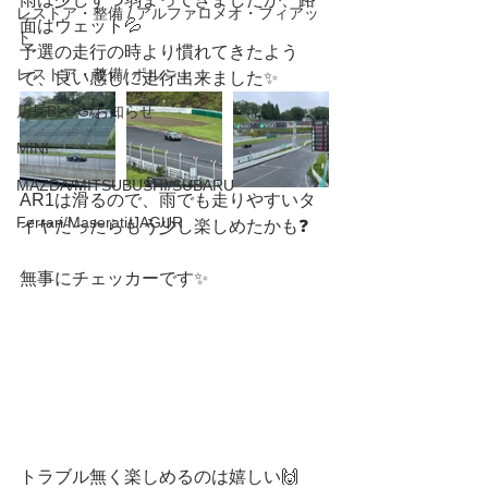
レストア・整備 / アルファロメオ・フィアッ
面はウェット💦
ト
予選の走行の時より慣れてきたよう
レストア・整備/ ポルシェ
で、良い感じに走行出来ました✨
店長BLOG/お知らせ
MINI
MAZDA/MITSUBUSHI/SUBARU
AR1は滑るので、雨でも走りやすいタ
Ferrari/Maserati/JAGUR
イヤだったらもう少し楽しめたかも❓
無事にチェッカーです✨
トラブル無く楽しめるのは嬉しい🙌