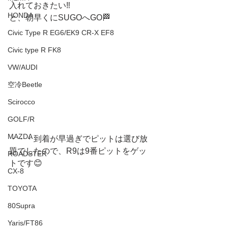
入れておきたい‼️
HONDA
と、朝早くにSUGOへGO🏁
Civic Type R EG6/EK9 CR-X EF8
Civic type R FK8
VW/AUDI
空冷Beetle
Scirocco
GOLF/R
MAZDA
・・・到着が早過ぎでピットは選び放
題でしたので、R9は9番ピットをゲッ
ROADSTER
トです😊
CX-8
TOYOTA
80Supra
Yaris/FT86