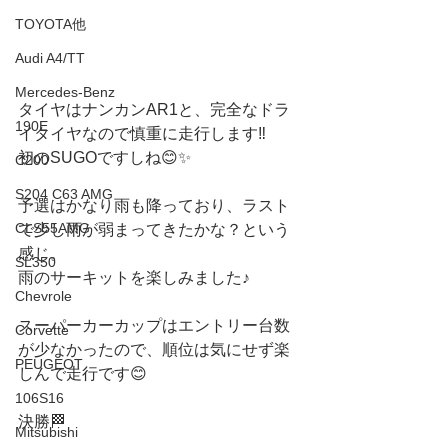
TOYOTA他
Audi A4/TT
Mercedes-Benz
タイヤはナンカンAR1と、完全なドラ
190E
イタイヤなので慎重に走行します‼️
初のSUGOですしね😊✨
C200
S204 C63 AMG
予選はかなり雨も降っており、ラスト
CLS55AMG
で少し雨が弱まってきたかな？という
感じ。
SL350
雨のサーキットを楽しみました♪
Chevrole
スーパーカーカップはエントリー台数
Corvette
が少なかったので、順位は気にせず楽
PEUGEOT
しんで走行です😊
106S16
決勝🏁
Mitsubishi