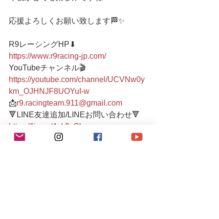
応援よろしくお願い致します🏁✨
R9レーシングHP⬇︎
https://www.r9racing-jp.com/
YouTubeチャンネル🎬
https://youtube.com/channel/UCVNw0y
km_OJHNJF8UOYuI-w
📩
r9.racingteam.911@gmail.com
🔻LINE友達追加/LINEお問い合わせ🔻 
https://lin.ee/4ek3yGk
🕊Twitter🕊 
https://twitter.com/r9racing_japan
03-6336-0775  
●小さなメンテンスガレージ● 
入り口にシャッターがございますの