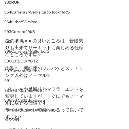
930RUF
964Carrera2/Werks turbo look/4/RS
964turbo/S/limited
993Carrera2/4/S
この993turboの良いところは、普段乗
993turbo/s
りも出来てサーキットも楽しめる仕様
996Carrera2/4/S/turbo/S
なところです😊✨
996GT3/CUP/GT2
内装も、運転席のフルバケとステアリ
997Carrera/S/turbo
ング以外はノーマル✨
991
ブレーキや足回りとマフラーエンドを
981/987Cayman/S/GT4
変更していますが、すぐにでもノーマ
986/987/981Boxster/S
ルに戻せる仕様です。
ライトチューンで楽しめるって良いで
Panamera/Macan/Cayenne
すよね♪
NISSAN