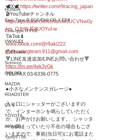
🕊X🕊 
https://twitter.com/r9racing_japan
HONDA
🎬YouTubeチャンネル
Civic Type R EG6/EK9 CR-X EF8
https://youtube.com/channel/UCVNw0y
km_OJHNJF8UOYuI-w
Civic type R FK8
TikTok⬇︎
VW/AUDI
www.tiktok.com/@r9aki222
📩r9.racingteam.911@gmail.com
空冷Beetle
🔻LINE友達追加/LINEお問い合わせ🔻 
Scirocco
https://lin.ee/4ek3yGk
GOLF/R
TEL/FAX 03-6336-0775 
MAZDA
●小さなメンテンスガレージ● 
ROADSTER
入り口にシャッターがございますの
CX-8
で、インターホンを鳴らしていただく
TOYOTA
か、お声がけお願いします。  シャッタ
ーが閉まっていたり不在の場合もござ
80Supra
いますので、事前(当日可)にお電話また
Yaris/FT86