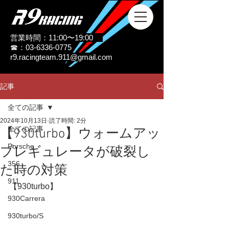
営業時間：11:00〜19:00
☎：03-6336-0775
r9.racingteam.911@gmail.com
記事
全ての記事
2024年10月13日
読了時間: 2分
全ての記事
【930turbo】ウォームアッ
Porsche
プレギュレータが破裂し
356
た時の対策
911
【930turbo】
930Carrera
930turbo/S