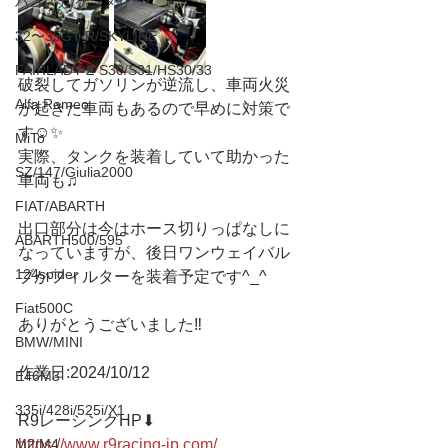
ハコスカ/ケンメリ
32〜35GT-R/SKYLINE
FAIRLADY Z S30/S31/HS30/33
破裂してガソリンが逆流し、車両火災
Alfa Romeo
が起きた車両もあるので早めに対策で
す☺️✨
MiTo
実際、タンクを装着していて助かった
SZ/147/Giulia2000
車両も♫
FIAT/ABARTH
出口部分は今はホース切りっぱなしに
ABARTH500/595
なっていますが、後日ワンウェイバル
124spider
ブかフィルターを装着予定です^_^
Fiat500C
ありがとうございました‼️
BMW/MINI
作業日:2024/10/12
E46M3
335i/428i/525i/X1
R9レーシングHP⬇︎
https://www.r9racing-jp.com/
M2/M4