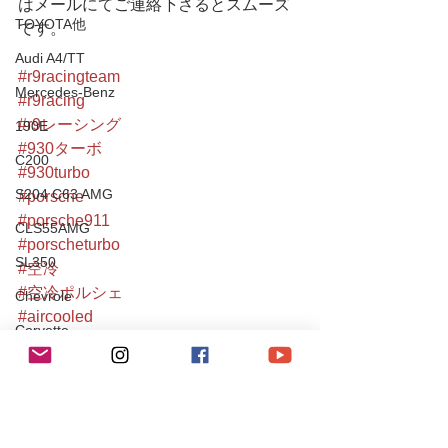
はメールにてご連絡下さるとスムーズ
TOYOTA他
です。
Audi A4/TT
#r9racingteam
Mercedes-Benz
#r9racing
#r9レーシング
190E
#930ターボ
C200
#930turbo
S204 C63 AMG
#porsche
#porsche911
CLS55AMG
#porscheturbo
SL350
#空冷
#空冷ポルシェ
Chevrole
#aircooled
Corvette
#911turbo
#tuningcar
PEUGEOT
#都内
106S16
#空冷メンテナンス
Mitsubishi
#classiccar