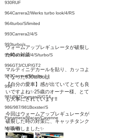
930RUF
964Carrera2/Werks turbo look/4/RS
964turbo/S/limited
993Carrera2/4/S
993turbo/s
ウォームアップレギュレータが破裂し
た時の対策
996Carrera2/4/S/turbo/S
996GT3/CUP/GT2
マルティニデカールを貼り、カッコよ
997Carrera/S/turbo
くなった930turbo🙌
【自分の愛車】感が出ていてとても良
991
いですよね✨25歳のオーナー様、とて
981/987Cayman/S/GT4
も大事にされています‼️
986/987/981Boxster/S
今回はウォームアップレギュレータが
Panamera/Macan/Cayenne
破裂した時の対策に、キャッチタンク
NISSAN
を装着しました✨