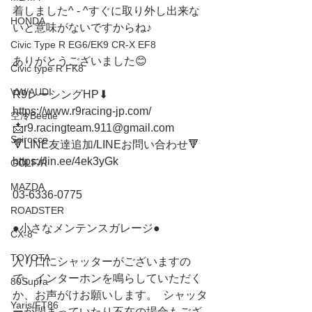
着しました^ - ^すぐに取り外し出来な
HONDA
いと意味がないですからね♪
Civic Type R EG6/EK9 CR-X EF8
ありがとうございました😊
Civic type R FK8
VW/AUDI
R9レーシングHP⬇︎
https://www.r9racing-jp.com/
空冷Beetle
📩r9.racingteam.911@gmail.com
Scirocco
🔻LINE友達追加/LINEお問い合わせ🔻 
https://lin.ee/4ek3yGk
GOLF/R
MAZDA
03-6336-0775 
ROADSTER
●小さなメンテンスガレージ● 
CX-8
TOYOTA
入り口にシャッターがございますの
で、インターホンを鳴らしていただく
80Supra
か、お声がけお願いします。  シャッタ
Yaris/FT86
ーが閉まっていたり不在の場合もござ