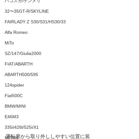
ハコスカ/ケンメリ
32〜35GT-R/SKYLINE
FAIRLADY Z S30/S31/HS30/33
Alfa Romeo
MiTo
SZ/147/Giulia2000
FIAT/ABARTH
ABARTH500/595
124spider
Fiat500C
BMW/MINI
E46M3
335i/428i/525i/X1
運転席から取り外ししやすい位置に装
M2/M4