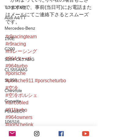
いますので、事前(当日可)にお電話また
TOYOTA他
はメールにてご連絡下さるとスムーズ
Audi A4/TT
です。
Mercedes-Benz
#r9racingteam
190E
#r9racing
C200
#r9レーシング
#964ターボ
S204 C63 AMG
#964turbo
CLS55AMG
#porsche
SL350
#porsche911
#porscheturbo
#空冷
Chevrole
#空冷ポルシェ
Corvette
#aircooled
#911turbo
PEUGEOT
#964owners
106S16
#porschelink
#空冷メンテナンス
Mitsubishi