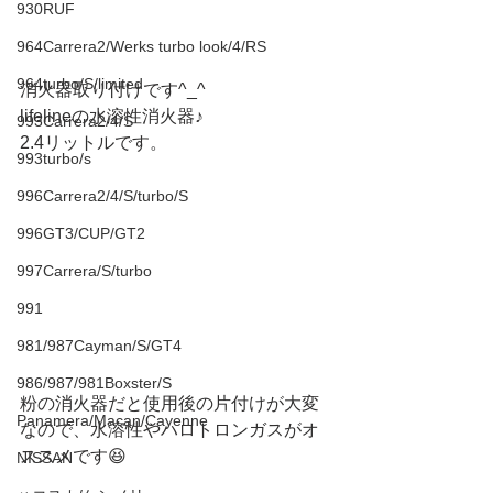
930RUF
964Carrera2/Werks turbo look/4/RS
964turbo/S/limited
消火器取り付けです^_^
lifelineの水溶性消火器♪
993Carrera2/4/S
2.4リットルです。
993turbo/s
996Carrera2/4/S/turbo/S
996GT3/CUP/GT2
997Carrera/S/turbo
991
981/987Cayman/S/GT4
986/987/981Boxster/S
粉の消火器だと使用後の片付けが大変
Panamera/Macan/Cayenne
なので、水溶性やハロトロンガスがオ
ススメです😆
NISSAN